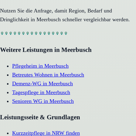
Nutzen Sie die Anfrage, damit Region, Bedarf und
Dringlichkeit in
Meerbusch
schneller vergleichbar werden.
Weitere Leistungen in
Meerbusch
Pflegeheim
in
Meerbusch
Betreutes Wohnen
in
Meerbusch
Demenz-WG
in
Meerbusch
Tagespflege
in
Meerbusch
Senioren WG
in
Meerbusch
Leistungsseite & Grundlagen
Kurzzeitpflege in NRW finden