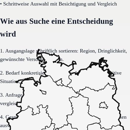
•
Schrittweise Auswahl mit Besichtigung und Vergleich
Wie aus Suche eine Entscheidung
wird
1. Ausgangslage schriftlich sortieren: Region, Dringlichkeit,
gewünschte Versorgungsform.
2. Bedarf konkretisieren: Pflegegrad, Mobilität, kognitive
Situation, Kostenrahmen.
3. Anfrage sauber formulieren, damit Rückmeldungen
vergleichbar bleiben.
4. Gespräche und Besichtigungen mit festen Muss-Kriterien
auswerten.