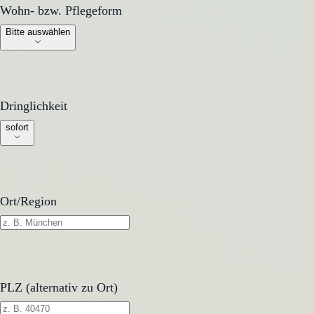
Wohn- bzw. Pflegeform
Wohn- bzw. Pflegeform
Bitte auswählen
Dringlichkeit
Dringlichkeit
sofort
Ort/Region
PLZ (alternativ zu Ort)