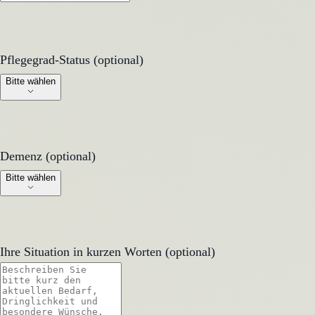
Pflegegrad-Status (optional)
Pflegegrad-Status (optional)
Bitte wählen
Demenz (optional)
Demenz (optional)
Bitte wählen
Ihre Situation in kurzen Worten (optional)