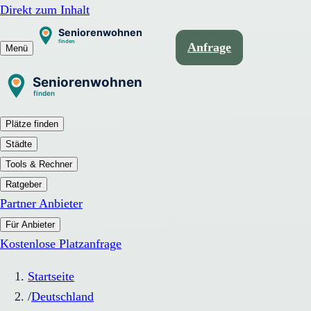
Direkt zum Inhalt
Anfrage
Menü
Plätze finden
Städte
Tools & Rechner
Ratgeber
Partner Anbieter
Für Anbieter
Kostenlose Platzanfrage
Startseite
/
Deutschland