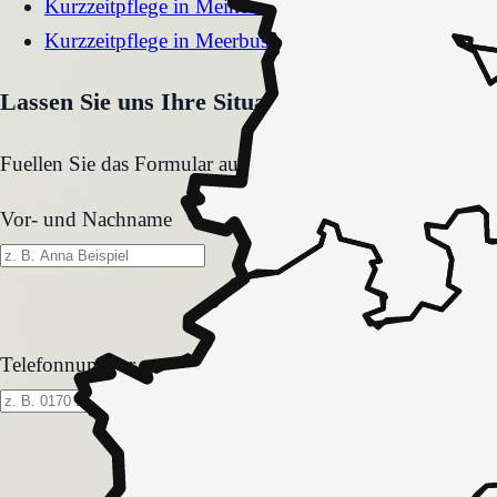
Kurzzeitpflege
in
Meinerzhagen
Kurzzeitpflege
in
Meerbusch
Lassen Sie uns Ihre Situation gemeinsam klären
Fuellen Sie das Formular aus. Wir melden uns zeitnah und
Vor- und Nachname
Telefonnummer