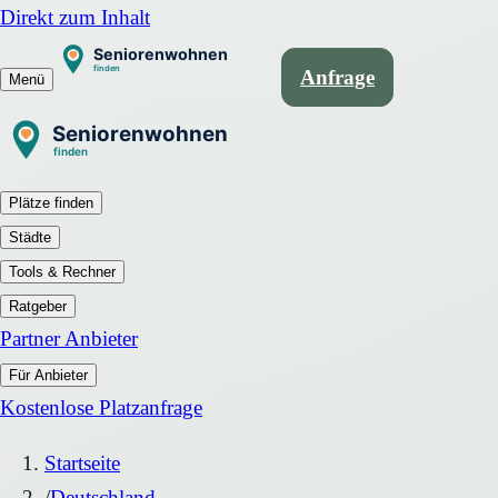
Direkt zum Inhalt
Anfrage
Menü
Plätze finden
Städte
Tools & Rechner
Ratgeber
Partner Anbieter
Für Anbieter
Kostenlose Platzanfrage
Startseite
/
Deutschland