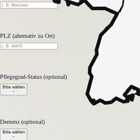
PLZ (alternativ zu Ort)
Pflegegrad-Status (optional)
Pflegegrad-Status (optional)
Bitte wählen
Demenz (optional)
Demenz (optional)
Bitte wählen