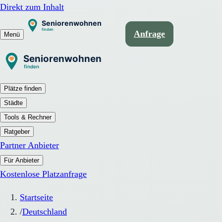
Direkt zum Inhalt
Anfrage
Menü
Plätze finden
Städte
Tools & Rechner
Ratgeber
Partner Anbieter
Für Anbieter
Kostenlose Platzanfrage
Startseite
/
Deutschland