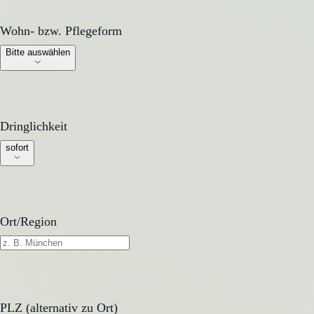
Wohn- bzw. Pflegeform
Wohn- bzw. Pflegeform
Bitte auswählen
Dringlichkeit
Dringlichkeit
sofort
Ort/Region
PLZ (alternativ zu Ort)