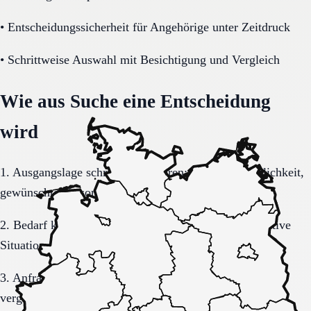
•
Entscheidungssicherheit für Angehörige unter Zeitdruck
•
Schrittweise Auswahl mit Besichtigung und Vergleich
Wie aus Suche eine Entscheidung
wird
1. Ausgangslage schriftlich sortieren: Region, Dringlichkeit,
gewünschte Versorgungsform.
2. Bedarf konkretisieren: Pflegegrad, Mobilität, kognitive
Situation, Kostenrahmen.
3. Anfrage sauber formulieren, damit Rückmeldungen
vergleichbar bleiben.