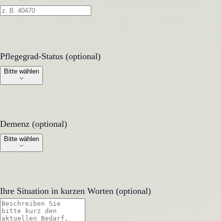
Pflegegrad-Status (optional)
Pflegegrad-Status (optional)
Bitte wählen
Demenz (optional)
Demenz (optional)
Bitte wählen
Ihre Situation in kurzen Worten (optional)