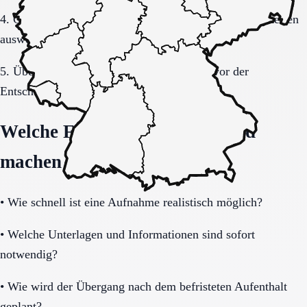
4. Gespräche und Besichtigungen mit festen Muss-Kriterien
auswerten.
5. Übergang, Kommunikation und Kosten vor der
Entscheidung vollständig klären.
Welche Fragen den Unterschied
machen
•
Wie schnell ist eine Aufnahme realistisch möglich?
•
Welche Unterlagen und Informationen sind sofort
notwendig?
•
Wie wird der Übergang nach dem befristeten Aufenthalt
geplant?