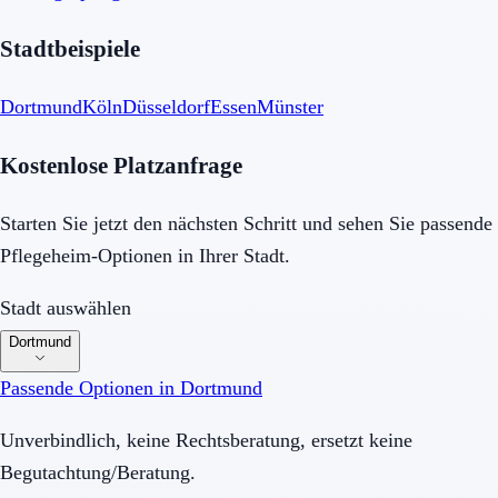
Stadtbeispiele
Dortmund
Köln
Düsseldorf
Essen
Münster
Kostenlose Platzanfrage
Starten Sie jetzt den nächsten Schritt und sehen Sie passende
Pflegeheim
-Optionen in Ihrer Stadt.
Stadt auswählen
Stadt auswählen
Dortmund
Passende Optionen in
Dortmund
Unverbindlich, keine Rechtsberatung, ersetzt keine
Begutachtung/Beratung.