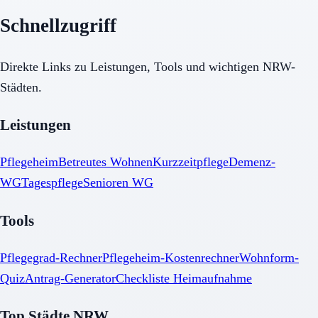
Schnellzugriff
Direkte Links zu Leistungen, Tools und wichtigen NRW-
Städten.
Leistungen
Pflegeheim
Betreutes Wohnen
Kurzzeitpflege
Demenz-
WG
Tagespflege
Senioren WG
Tools
Pflegegrad-Rechner
Pflegeheim-Kostenrechner
Wohnform-
Quiz
Antrag-Generator
Checkliste Heimaufnahme
Top Städte NRW