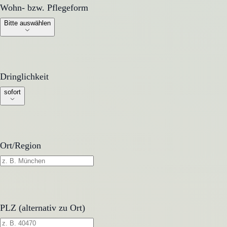
Wohn- bzw. Pflegeform
Wohn- bzw. Pflegeform
Bitte auswählen
Dringlichkeit
Dringlichkeit
sofort
Ort/Region
PLZ (alternativ zu Ort)