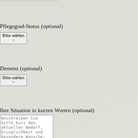
Pflegegrad-Status (optional)
Pflegegrad-Status (optional)
Bitte wählen
Demenz (optional)
Demenz (optional)
Bitte wählen
Ihre Situation in kurzen Worten (optional)