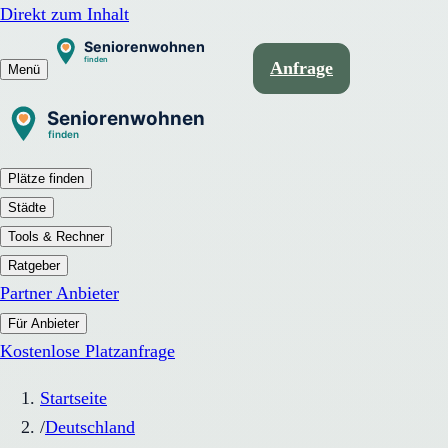
Direkt zum Inhalt
Anfrage
Menü
Plätze finden
Städte
Tools & Rechner
Ratgeber
Partner Anbieter
Für Anbieter
Kostenlose Platzanfrage
Startseite
/
Deutschland