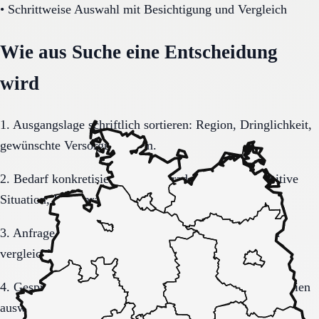
•
Schrittweise Auswahl mit Besichtigung und Vergleich
Wie aus Suche eine Entscheidung
wird
1. Ausgangslage schriftlich sortieren: Region, Dringlichkeit,
gewünschte Versorgungsform.
2. Bedarf konkretisieren: Pflegegrad, Mobilität, kognitive
Situation, Kostenrahmen.
3. Anfrage sauber formulieren, damit Rückmeldungen
vergleichbar bleiben.
4. Gespräche und Besichtigungen mit festen Muss-Kriterien
auswerten.