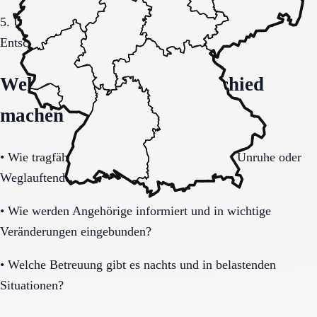
5. Übergang, Kommunikation und Kosten vor der
Entscheidung vollständig klären.
Welche Fragen den Unterschied
machen
•
Wie tragfähig ist das Sicherheitskonzept bei Unruhe oder
Weglauftendenz?
•
Wie werden Angehörige informiert und in wichtige
Veränderungen eingebunden?
•
Welche Betreuung gibt es nachts und in belastenden
Situationen?