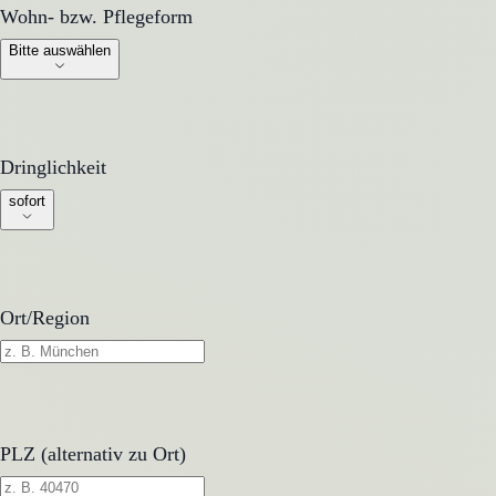
Wohn- bzw. Pflegeform
Wohn- bzw. Pflegeform
Bitte auswählen
Dringlichkeit
Dringlichkeit
sofort
Ort/Region
PLZ (alternativ zu Ort)