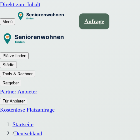
Direkt zum Inhalt
Anfrage
Menü
Plätze finden
Städte
Tools & Rechner
Ratgeber
Partner Anbieter
Für Anbieter
Kostenlose Platzanfrage
Startseite
/
Deutschland