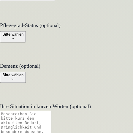
Pflegegrad-Status (optional)
Pflegegrad-Status (optional)
Bitte wählen
Demenz (optional)
Demenz (optional)
Bitte wählen
Ihre Situation in kurzen Worten (optional)