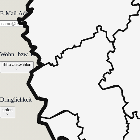
E-Mail-Adresse
Wohn- bzw. Pflegeform
Wohn- bzw. Pflegeform
Bitte auswählen
Dringlichkeit
Dringlichkeit
sofort