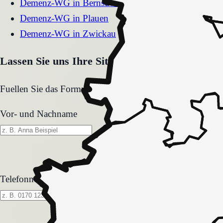
Demenz-WG
in
Bernsdorf
Demenz-WG
in
Plauen
Demenz-WG
in
Zwickau
Lassen Sie uns Ihre Situation gemeinsam klären
Fuellen Sie das Formular aus. Wir melden uns zeitnah und
Vor- und Nachname
Telefonnummer