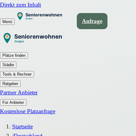
Direkt zum Inhalt
Anfrage
Menü
Plätze finden
Städte
Tools & Rechner
Ratgeber
Partner Anbieter
Für Anbieter
Kostenlose Platzanfrage
Startseite
/
Deutschland