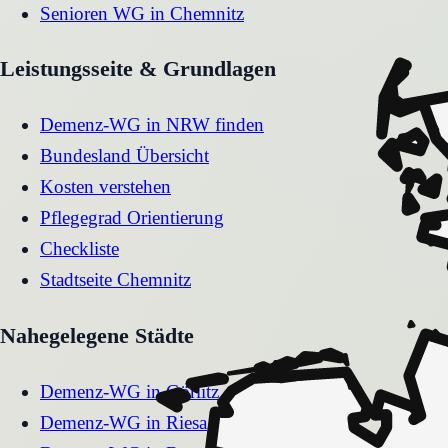
Senioren WG
in
Chemnitz
Leistungsseite & Grundlagen
Demenz-WG in NRW finden
Bundesland Übersicht
Kosten verstehen
Pflegegrad Orientierung
Checkliste
Stadtseite
Chemnitz
Nahegelegene Städte
Demenz-WG
in
Görlitz
Demenz-WG
in
Riesa