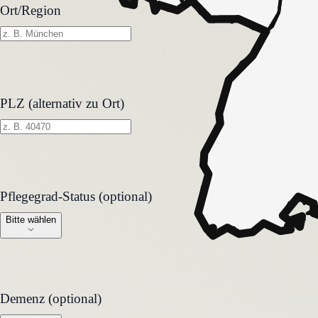
Ort/Region
PLZ (alternativ zu Ort)
Pflegegrad-Status (optional)
Pflegegrad-Status (optional)
Bitte wählen
Demenz (optional)
Demenz (optional)