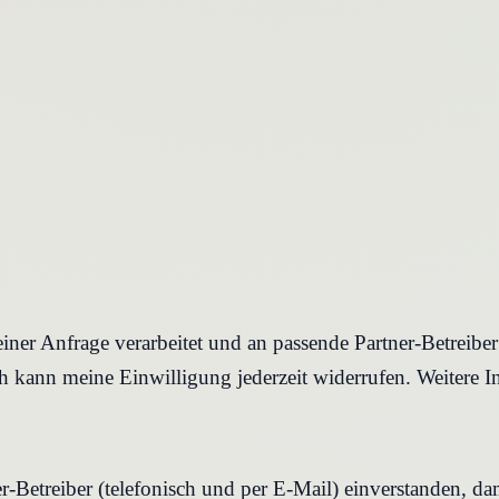
iner Anfrage verarbeitet und an passende Partner-Betreibe
 kann meine Einwilligung jederzeit widerrufen. Weitere I
r-Betreiber (telefonisch und per E-Mail) einverstanden, d