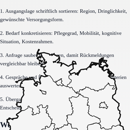
1. Ausgangslage schriftlich sortieren: Region, Dringlichkeit,
gewünschte Versorgungsform.
2. Bedarf konkretisieren: Pflegegrad, Mobilität, kognitive
Situation, Kostenrahmen.
3. Anfrage sauber formulieren, damit Rückmeldungen
vergleichbar bleiben.
4. Gespräche und Besichtigungen mit festen Muss-Kriterien
auswerten.
5. Übergang, Kommunikation und Kosten vor der
Entscheidung vollständig klären.
Welche Fragen den Unterschied