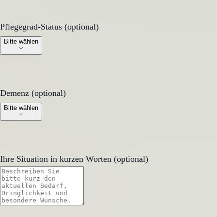
Pflegegrad-Status (optional)
Pflegegrad-Status (optional)
Bitte wählen
Demenz (optional)
Demenz (optional)
Bitte wählen
Ihre Situation in kurzen Worten (optional)