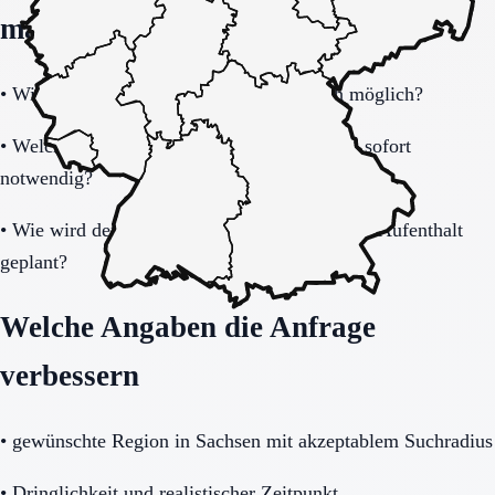
machen
•
Wie schnell ist eine Aufnahme realistisch möglich?
•
Welche Unterlagen und Informationen sind sofort
notwendig?
•
Wie wird der Übergang nach dem befristeten Aufenthalt
geplant?
Welche Angaben die Anfrage
verbessern
•
gewünschte Region in Sachsen mit akzeptablem Suchradius
•
Dringlichkeit und realistischer Zeitpunkt