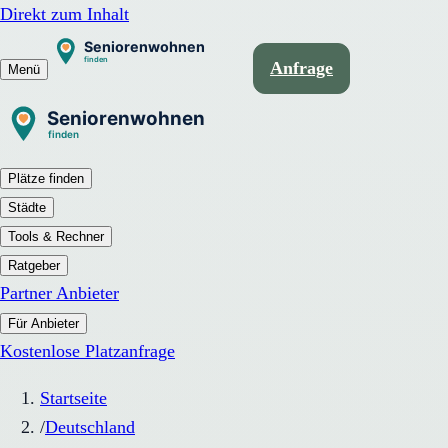
Direkt zum Inhalt
Anfrage
Menü
Plätze finden
Städte
Tools & Rechner
Ratgeber
Partner Anbieter
Für Anbieter
Kostenlose Platzanfrage
Startseite
/
Deutschland