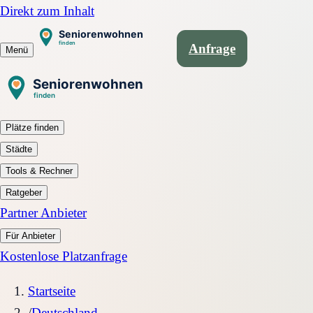
Direkt zum Inhalt
Anfrage
Menü
Plätze finden
Städte
Tools & Rechner
Ratgeber
Partner Anbieter
Für Anbieter
Kostenlose Platzanfrage
Startseite
/
Deutschland