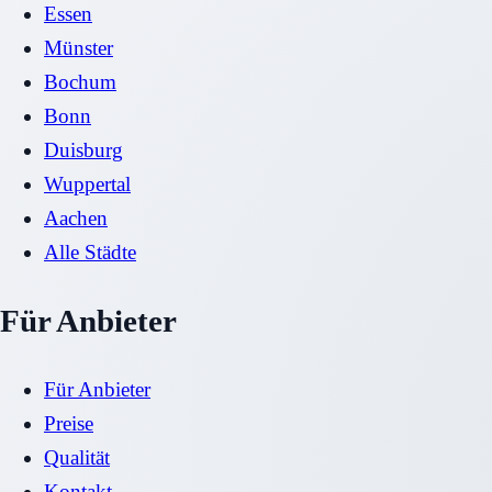
Essen
Münster
Bochum
Bonn
Duisburg
Wuppertal
Aachen
Alle Städte
Für Anbieter
Für Anbieter
Preise
Qualität
Kontakt