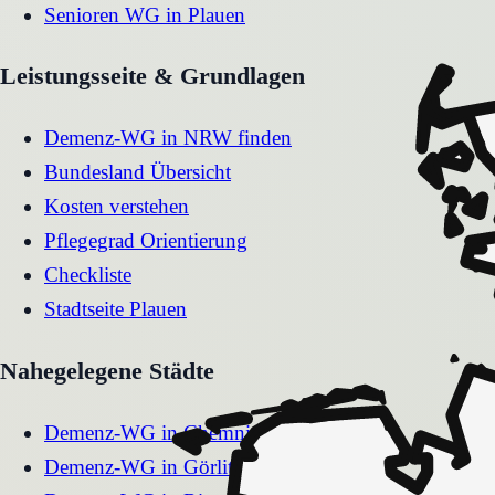
Senioren WG
in
Plauen
Leistungsseite & Grundlagen
Demenz-WG in NRW finden
Bundesland Übersicht
Kosten verstehen
Pflegegrad Orientierung
Checkliste
Stadtseite
Plauen
Nahegelegene Städte
Demenz-WG
in
Chemnitz
Demenz-WG
in
Görlitz