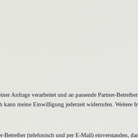
iner Anfrage verarbeitet und an passende Partner-Betreibe
 kann meine Einwilligung jederzeit widerrufen. Weitere I
r-Betreiber (telefonisch und per E-Mail) einverstanden, d