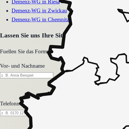
Demenz-WG
in
Riesa
Demenz-WG
in
Zwickau
Demenz-WG
in
Chemnitz
Lassen Sie uns Ihre Situation gemeinsam klären
Fuellen Sie das Formular aus. Wir melden uns zeitnah und
Vor- und Nachname
Telefonnummer