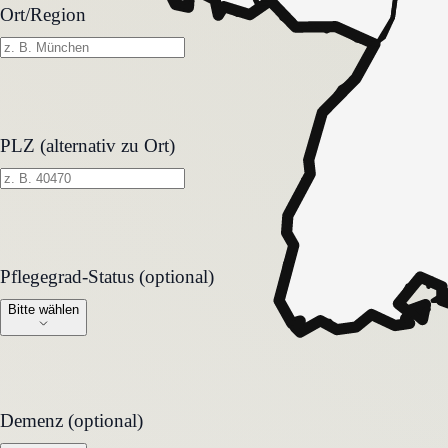
Ort/Region
PLZ (alternativ zu Ort)
Pflegegrad-Status (optional)
Pflegegrad-Status (optional)
Bitte wählen
Demenz (optional)
Demenz (optional)