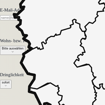
E-Mail-Adresse
Wohn- bzw. Pflegeform
Wohn- bzw. Pflegeform
Bitte auswählen
Dringlichkeit
Dringlichkeit
sofort