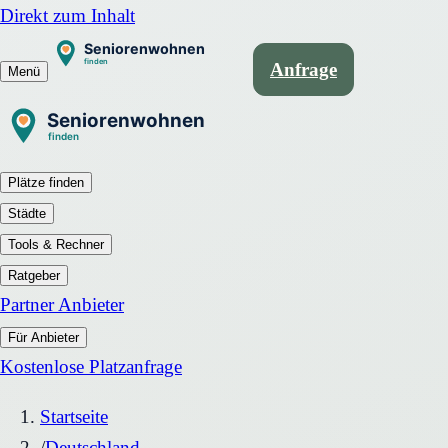
Direkt zum Inhalt
Anfrage
Menü
Plätze finden
Städte
Tools & Rechner
Ratgeber
Partner Anbieter
Für Anbieter
Kostenlose Platzanfrage
Startseite
/
Deutschland