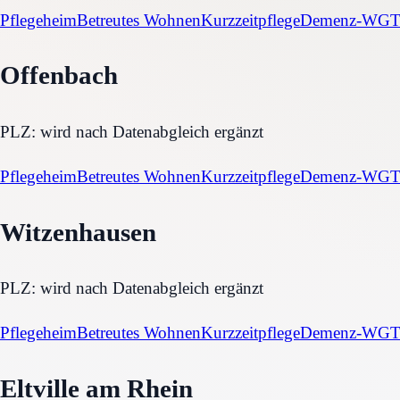
Pflegeheim
Betreutes Wohnen
Kurzzeitpflege
Demenz-WG
T
Offenbach
PLZ:
wird nach Datenabgleich ergänzt
Pflegeheim
Betreutes Wohnen
Kurzzeitpflege
Demenz-WG
T
Witzenhausen
PLZ:
wird nach Datenabgleich ergänzt
Pflegeheim
Betreutes Wohnen
Kurzzeitpflege
Demenz-WG
T
Eltville am Rhein