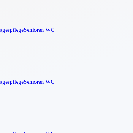
agespflege
Senioren WG
agespflege
Senioren WG