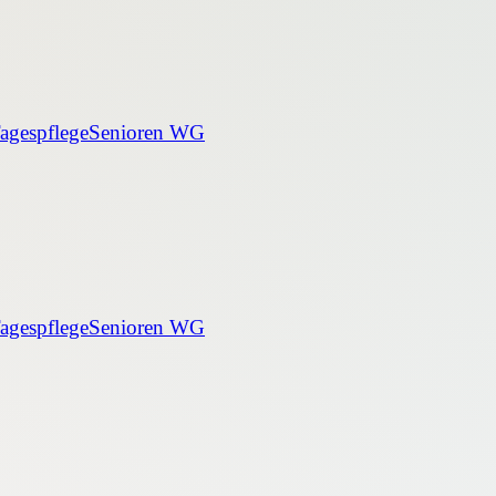
agespflege
Senioren WG
agespflege
Senioren WG