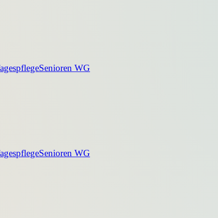
agespflege
Senioren WG
agespflege
Senioren WG