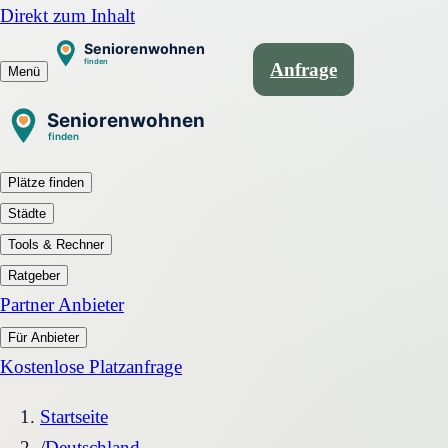
Direkt zum Inhalt
Anfrage
Menü
Plätze finden
Städte
Tools & Rechner
Ratgeber
Partner Anbieter
Für Anbieter
Kostenlose Platzanfrage
Startseite
/
Deutschland