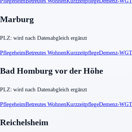
Pflegeheim
Betreutes Wohnen
Kurzzeitpflege
Demenz-WG
T
Marburg
PLZ:
wird nach Datenabgleich ergänzt
Pflegeheim
Betreutes Wohnen
Kurzzeitpflege
Demenz-WG
T
Bad Homburg vor der Höhe
PLZ:
wird nach Datenabgleich ergänzt
Pflegeheim
Betreutes Wohnen
Kurzzeitpflege
Demenz-WG
T
Reichelsheim