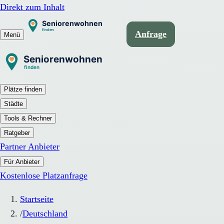
Direkt zum Inhalt
Anfrage
Menü
Plätze finden
Städte
Tools & Rechner
Ratgeber
Partner Anbieter
Für Anbieter
Kostenlose Platzanfrage
Startseite
/
Deutschland