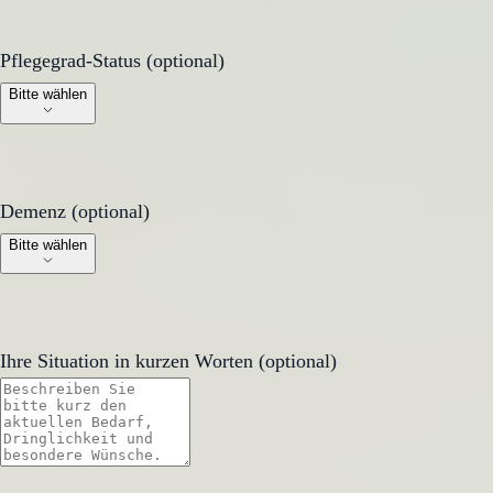
Pflegegrad-Status (optional)
Pflegegrad-Status (optional)
Bitte wählen
Demenz (optional)
Demenz (optional)
Bitte wählen
Ihre Situation in kurzen Worten (optional)