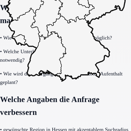
Welche Fragen den Unterschied
machen
•
Wie schnell ist eine Aufnahme realistisch möglich?
•
Welche Unterlagen und Informationen sind sofort
notwendig?
•
Wie wird der Übergang nach dem befristeten Aufenthalt
geplant?
Welche Angaben die Anfrage
verbessern
•
gewünschte Region in Hessen mit akzeptablem Suchradius