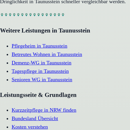
Dringlichkeit in
Taunusstein
schneller vergleichbar werden.
Weitere Leistungen in
Taunusstein
Pflegeheim
in
Taunusstein
Betreutes Wohnen
in
Taunusstein
Demenz-WG
in
Taunusstein
Tagespflege
in
Taunusstein
Senioren WG
in
Taunusstein
Leistungsseite & Grundlagen
Kurzzeitpflege in NRW finden
Bundesland Übersicht
Kosten verstehen