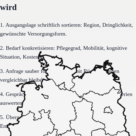
wird
1. Ausgangslage schriftlich sortieren: Region, Dringlichkeit,
gewünschte Versorgungsform.
2. Bedarf konkretisieren: Pflegegrad, Mobilität, kognitive
Situation, Kostenrahmen.
3. Anfrage sauber formulieren, damit Rückmeldungen
vergleichbar bleiben.
4. Gespräche und Besichtigungen mit festen Muss-Kriterien
auswerten.
5. Übergang, Kommunikation und Kosten vor der
Entscheidung vollständig klären.