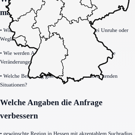
machen
•
Wie tragfähig ist das Sicherheitskonzept bei Unruhe oder
Weglauftendenz?
•
Wie werden Angehörige informiert und in wichtige
Veränderungen eingebunden?
•
Welche Betreuung gibt es nachts und in belastenden
Situationen?
Welche Angaben die Anfrage
verbessern
•
gewünschte Region in Hessen mit akzeptablem Suchradius