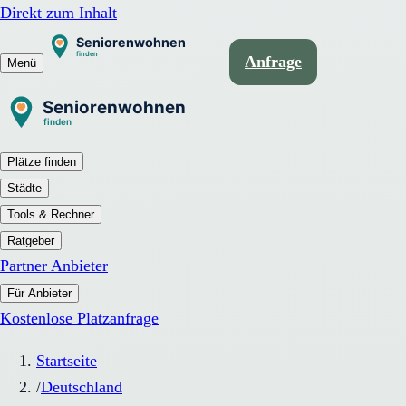
Direkt zum Inhalt
Anfrage
Menü
Plätze finden
Städte
Tools & Rechner
Ratgeber
Partner Anbieter
Für Anbieter
Kostenlose Platzanfrage
Startseite
/
Deutschland