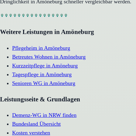
Dringlichkeit in
Amöneburg
schneller vergleichbar werden.
Weitere Leistungen in
Amöneburg
Pflegeheim
in
Amöneburg
Betreutes Wohnen
in
Amöneburg
Kurzzeitpflege
in
Amöneburg
Tagespflege
in
Amöneburg
Senioren WG
in
Amöneburg
Leistungsseite & Grundlagen
Demenz-WG in NRW finden
Bundesland Übersicht
Kosten verstehen