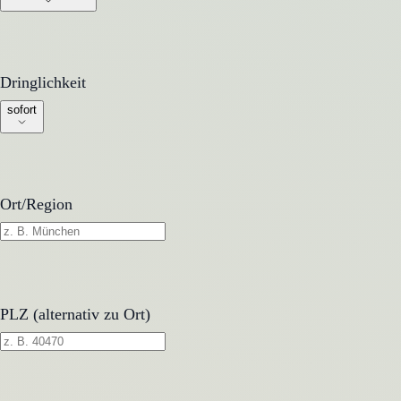
Dringlichkeit
Dringlichkeit
sofort
Ort/Region
PLZ (alternativ zu Ort)