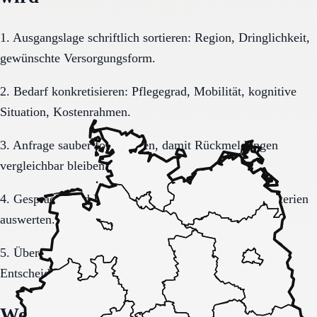
1. Ausgangslage schriftlich sortieren: Region, Dringlichkeit,
gewünschte Versorgungsform.
2. Bedarf konkretisieren: Pflegegrad, Mobilität, kognitive
Situation, Kostenrahmen.
3. Anfrage sauber formulieren, damit Rückmeldungen
vergleichbar bleiben.
4. Gespräche und Besichtigungen mit festen Muss-Kriterien
auswerten.
5. Übergang, Kommunikation und Kosten vor der
Entscheidung vollständig klären.
Welche Fragen den Unterschied