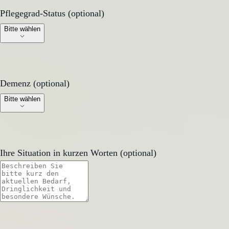
Pflegegrad-Status (optional)
Pflegegrad-Status (optional)
Bitte wählen
Demenz (optional)
Demenz (optional)
Bitte wählen
Ihre Situation in kurzen Worten (optional)