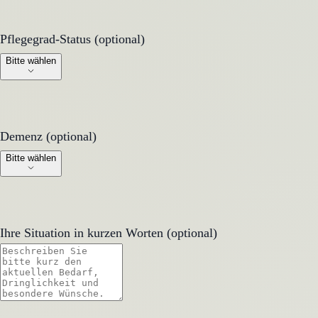
Pflegegrad-Status (optional)
Pflegegrad-Status (optional)
Bitte wählen
Demenz (optional)
Demenz (optional)
Bitte wählen
Ihre Situation in kurzen Worten (optional)