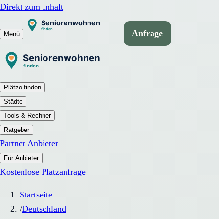
Direkt zum Inhalt
Anfrage
Menü
Plätze finden
Städte
Tools & Rechner
Ratgeber
Partner Anbieter
Für Anbieter
Kostenlose Platzanfrage
Startseite
/
Deutschland