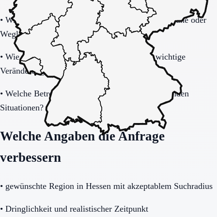
•
Wie tragfähig ist das Sicherheitskonzept bei Unruhe oder
Weglauftendenz?
•
Wie werden Angehörige informiert und in wichtige
Veränderungen eingebunden?
•
Welche Betreuung gibt es nachts und in belastenden
Situationen?
Welche Angaben die Anfrage
verbessern
•
gewünschte Region in Hessen mit akzeptablem Suchradius
•
Dringlichkeit und realistischer Zeitpunkt