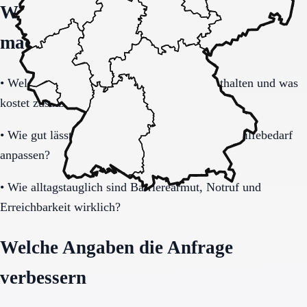
Welche Fragen den Unterschied
machen
•
Welche Leistungen sind im Grundpaket enthalten und was
kostet zusätzlich?
•
Wie gut lässt sich das Modell bei steigendem Hilfebedarf
anpassen?
•
Wie alltagstauglich sind Barrierearmut, Notruf und
Erreichbarkeit wirklich?
Welche Angaben die Anfrage
verbessern