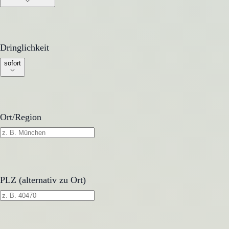
Dringlichkeit
Dringlichkeit
sofort
Ort/Region
PLZ (alternativ zu Ort)