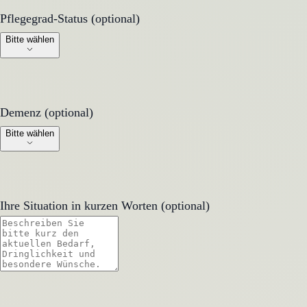
Pflegegrad-Status (optional)
Pflegegrad-Status (optional)
Bitte wählen
Demenz (optional)
Demenz (optional)
Bitte wählen
Ihre Situation in kurzen Worten (optional)