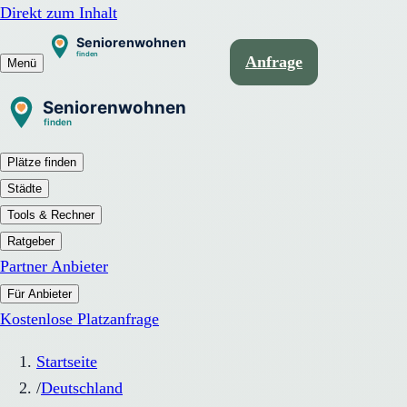
Direkt zum Inhalt
Anfrage
Menü
Plätze finden
Städte
Tools & Rechner
Ratgeber
Partner Anbieter
Für Anbieter
Kostenlose Platzanfrage
Startseite
/
Deutschland