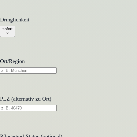
Dringlichkeit
Dringlichkeit
sofort
Ort/Region
PLZ (alternativ zu Ort)
Pflegegrad-Status (optional)
Pflegegrad-Status (optional)