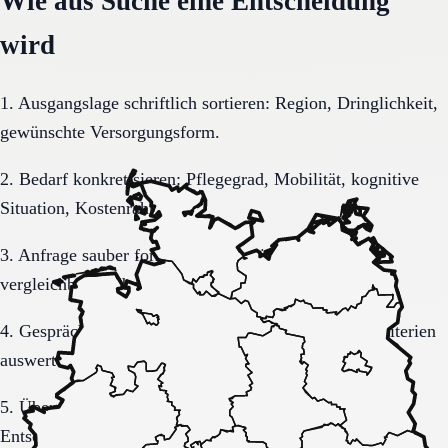
Wie aus Suche eine Entscheidung
wird
1. Ausgangslage schriftlich sortieren: Region, Dringlichkeit,
gewünschte Versorgungsform.
2. Bedarf konkretisieren: Pflegegrad, Mobilität, kognitive
Situation, Kostenrahmen.
3. Anfrage sauber formulieren, damit Rückmeldungen
vergleichbar bleiben.
4. Gespräche und Besichtigungen mit festen Muss-Kriterien
auswerten.
5. Übergang, Kommunikation und Kosten vor der
Entscheidung vollständig klären.