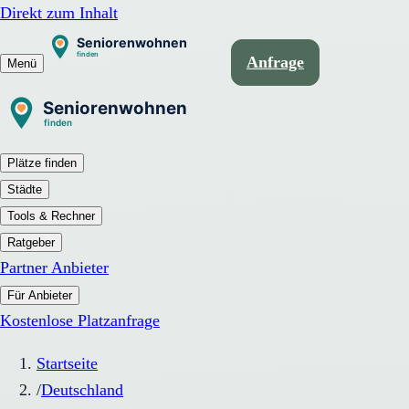
Direkt zum Inhalt
Anfrage
Menü
Plätze finden
Städte
Tools & Rechner
Ratgeber
Partner Anbieter
Für Anbieter
Kostenlose Platzanfrage
Startseite
/
Deutschland