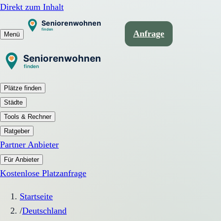
Direkt zum Inhalt
Anfrage
Menü
Plätze finden
Städte
Tools & Rechner
Ratgeber
Partner Anbieter
Für Anbieter
Kostenlose Platzanfrage
Startseite
/
Deutschland