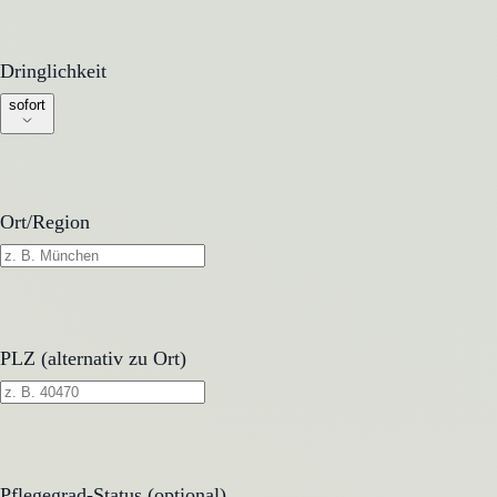
Dringlichkeit
Dringlichkeit
sofort
Ort/Region
PLZ (alternativ zu Ort)
Pflegegrad-Status (optional)
Pflegegrad-Status (optional)