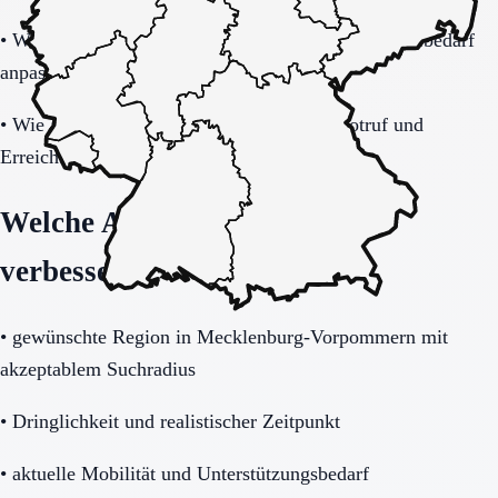
•
Wie gut lässt sich das Modell bei steigendem Hilfebedarf
anpassen?
•
Wie alltagstauglich sind Barrierearmut, Notruf und
Erreichbarkeit wirklich?
Welche Angaben die Anfrage
verbessern
•
gewünschte Region in Mecklenburg-Vorpommern mit
akzeptablem Suchradius
•
Dringlichkeit und realistischer Zeitpunkt
•
aktuelle Mobilität und Unterstützungsbedarf