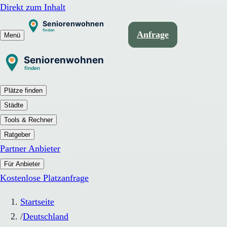
Direkt zum Inhalt
Anfrage
Menü
Plätze finden
Städte
Tools & Rechner
Ratgeber
Partner Anbieter
Für Anbieter
Kostenlose Platzanfrage
Startseite
/
Deutschland