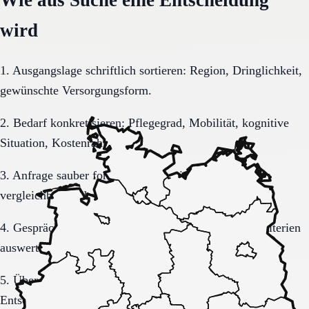
wird
1. Ausgangslage schriftlich sortieren: Region, Dringlichkeit,
gewünschte Versorgungsform.
2. Bedarf konkretisieren: Pflegegrad, Mobilität, kognitive
Situation, Kostenrahmen.
3. Anfrage sauber formulieren, damit Rückmeldungen
vergleichbar bleiben.
4. Gespräche und Besichtigungen mit festen Muss-Kriterien
auswerten.
5. Übergang, Kommunikation und Kosten vor der
Entscheidung vollständig klären.