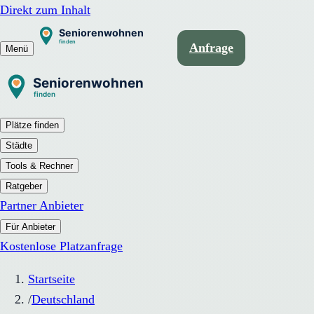
Direkt zum Inhalt
Anfrage
Menü
Plätze finden
Städte
Tools & Rechner
Ratgeber
Partner Anbieter
Für Anbieter
Kostenlose Platzanfrage
Startseite
/
Deutschland