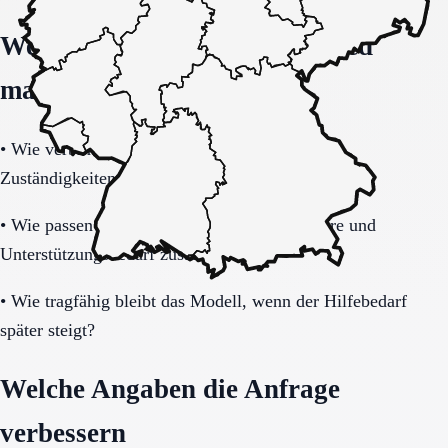
Welche Fragen den Unterschied
machen
•
Wie verbindlich sind Betreuung, Präsenz und
Zuständigkeiten im Alltag geregelt?
•
Wie passen Gemeinschaftsleben, Privatsphäre und
Unterstützungsbedarf zusammen?
•
Wie tragfähig bleibt das Modell, wenn der Hilfebedarf
später steigt?
Welche Angaben die Anfrage
verbessern