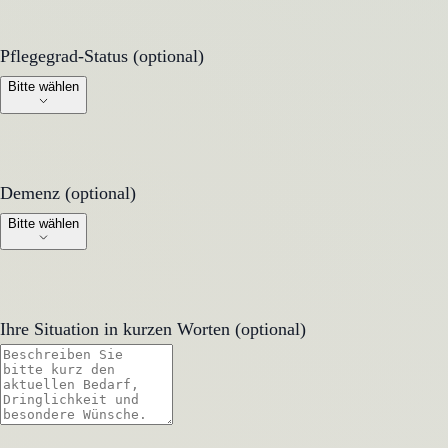
Pflegegrad-Status (optional)
Pflegegrad-Status (optional)
Bitte wählen
Demenz (optional)
Demenz (optional)
Bitte wählen
Ihre Situation in kurzen Worten (optional)