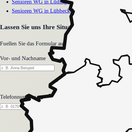
Senioren WG
in
Lüdinghausen
Senioren WG
in
Lübbecke
Lassen Sie uns Ihre Situation gemeinsam klären
Fuellen Sie das Formular aus. Wir melden uns zeitnah und
Vor- und Nachname
Telefonnummer