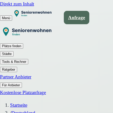
Direkt zum Inhalt
Anfrage
Menü
Plätze finden
Städte
Tools & Rechner
Ratgeber
Partner Anbieter
Für Anbieter
Kostenlose Platzanfrage
Startseite
/
Deutschland