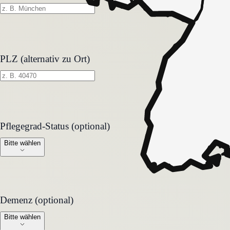
PLZ (alternativ zu Ort)
Pflegegrad-Status (optional)
Pflegegrad-Status (optional)
Bitte wählen
Demenz (optional)
Demenz (optional)
Bitte wählen