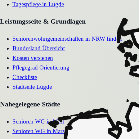
Tagespflege
in
Lügde
Leistungsseite & Grundlagen
Seniorenwohngemeinschaften in NRW finden
Bundesland Übersicht
Kosten verstehen
Pflegegrad Orientierung
Checkliste
Stadtseite
Lügde
Nahegelegene Städte
Senioren WG
in
Marl
Senioren WG
in
Marsberg