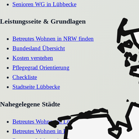
Senioren WG
in
Lübbecke
Leistungsseite & Grundlagen
Betreutes Wohnen in NRW finden
Bundesland Übersicht
Kosten verstehen
Pflegegrad Orientierung
Checkliste
Stadtseite
Lübbecke
Nahegelegene Städte
Betreutes Wohnen
in
Lüdinghausen
Betreutes Wohnen
in
Lügde