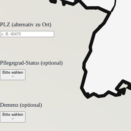
PLZ (alternativ zu Ort)
Pflegegrad-Status (optional)
Pflegegrad-Status (optional)
Bitte wählen
Demenz (optional)
Demenz (optional)
Bitte wählen