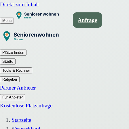
Direkt zum Inhalt
Anfrage
Menü
Plätze finden
Städte
Tools & Rechner
Ratgeber
Partner Anbieter
Für Anbieter
Kostenlose Platzanfrage
Startseite
/
Deutschland