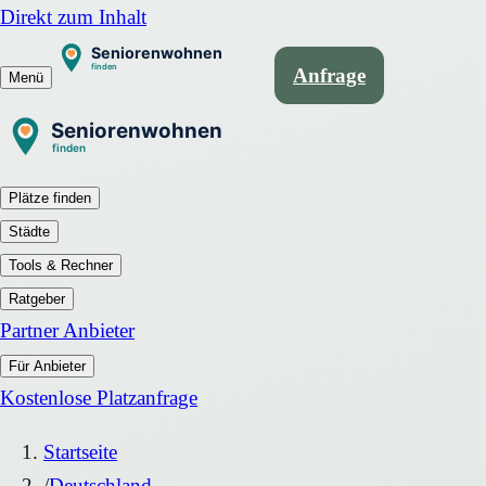
Direkt zum Inhalt
Anfrage
Menü
Plätze finden
Städte
Tools & Rechner
Ratgeber
Partner Anbieter
Für Anbieter
Kostenlose Platzanfrage
Startseite
/
Deutschland