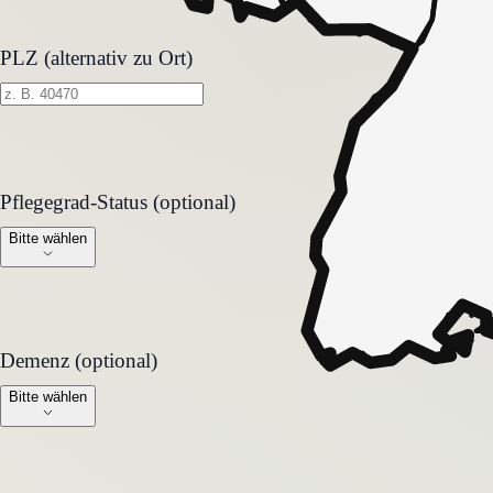
PLZ (alternativ zu Ort)
Pflegegrad-Status (optional)
Pflegegrad-Status (optional)
Bitte wählen
Demenz (optional)
Demenz (optional)
Bitte wählen