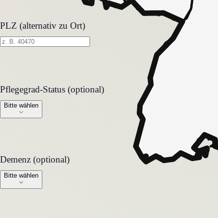
PLZ (alternativ zu Ort)
Pflegegrad-Status (optional)
Pflegegrad-Status (optional)
Bitte wählen
Demenz (optional)
Demenz (optional)
Bitte wählen