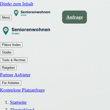
Direkt zum Inhalt
Anfrage
Menü
Plätze finden
Städte
Tools & Rechner
Ratgeber
Partner Anbieter
Für Anbieter
Kostenlose Platzanfrage
Startseite
/
Deutschland