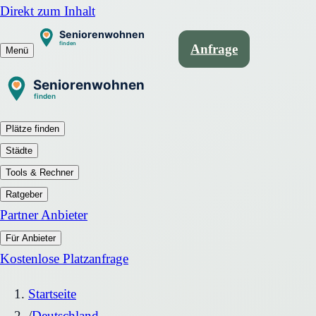
Direkt zum Inhalt
Anfrage
Menü
Plätze finden
Städte
Tools & Rechner
Ratgeber
Partner Anbieter
Für Anbieter
Kostenlose Platzanfrage
Startseite
/
Deutschland