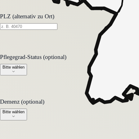
PLZ (alternativ zu Ort)
Pflegegrad-Status (optional)
Pflegegrad-Status (optional)
Bitte wählen
Demenz (optional)
Demenz (optional)
Bitte wählen