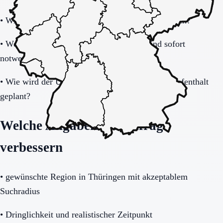
•
Wie schnell ist eine Aufnahme realistisch möglich?
•
Welche Unterlagen und Informationen sind sofort
notwendig?
•
Wie wird der Übergang nach dem befristeten Aufenthalt
geplant?
Welche Angaben die Anfrage
verbessern
•
gewünschte Region in Thüringen mit akzeptablem
Suchradius
•
Dringlichkeit und realistischer Zeitpunkt