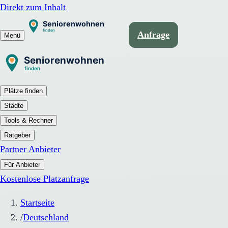
Direkt zum Inhalt
Anfrage
Menü
Plätze finden
Städte
Tools & Rechner
Ratgeber
Partner Anbieter
Für Anbieter
Kostenlose Platzanfrage
Startseite
/
Deutschland