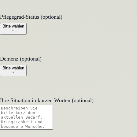
Pflegegrad-Status (optional)
Pflegegrad-Status (optional)
Bitte wählen
Demenz (optional)
Demenz (optional)
Bitte wählen
Ihre Situation in kurzen Worten (optional)