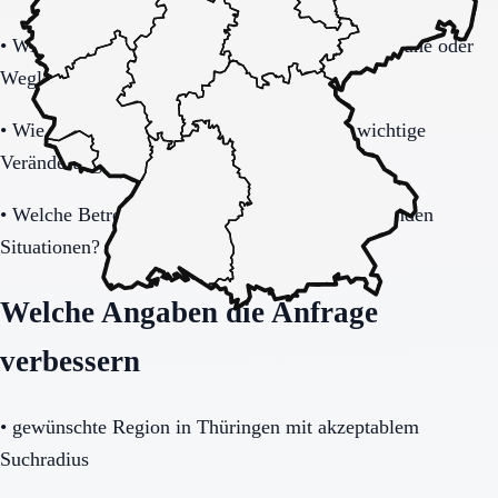
•
Wie tragfähig ist das Sicherheitskonzept bei Unruhe oder
Weglauftendenz?
•
Wie werden Angehörige informiert und in wichtige
Veränderungen eingebunden?
•
Welche Betreuung gibt es nachts und in belastenden
Situationen?
Welche Angaben die Anfrage
verbessern
•
gewünschte Region in Thüringen mit akzeptablem
Suchradius