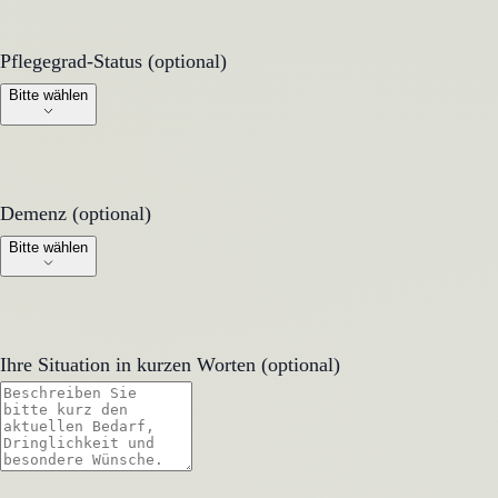
Pflegegrad-Status (optional)
Pflegegrad-Status (optional)
Bitte wählen
Demenz (optional)
Demenz (optional)
Bitte wählen
Ihre Situation in kurzen Worten (optional)