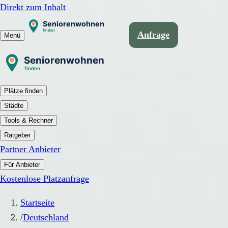
Direkt zum Inhalt
Anfrage
Menü
Plätze finden
Städte
Tools & Rechner
Ratgeber
Partner Anbieter
Für Anbieter
Kostenlose Platzanfrage
Startseite
/
Deutschland