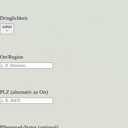
Dringlichkeit
Dringlichkeit
sofort
Ort/Region
PLZ (alternativ zu Ort)
Pflegegrad-Status (optional)
Pflegegrad-Status (optional)