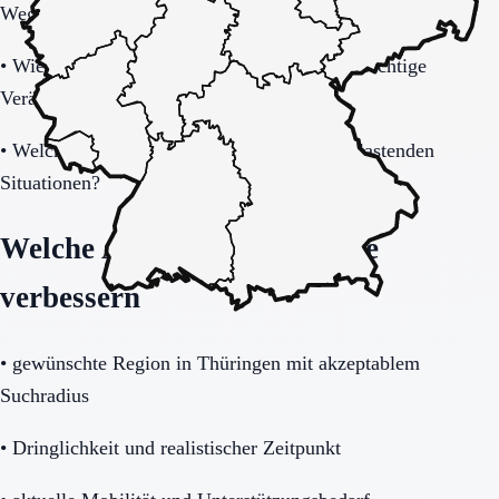
Weglauftendenz?
•
Wie werden Angehörige informiert und in wichtige
Veränderungen eingebunden?
•
Welche Betreuung gibt es nachts und in belastenden
Situationen?
Welche Angaben die Anfrage
verbessern
•
gewünschte Region in Thüringen mit akzeptablem
Suchradius
•
Dringlichkeit und realistischer Zeitpunkt