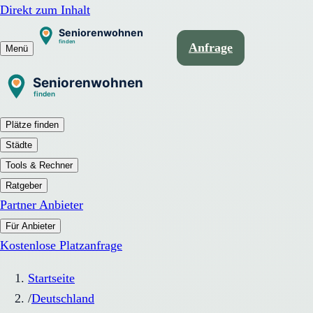
Direkt zum Inhalt
Anfrage
Menü
Plätze finden
Städte
Tools & Rechner
Ratgeber
Partner Anbieter
Für Anbieter
Kostenlose Platzanfrage
Startseite
/
Deutschland