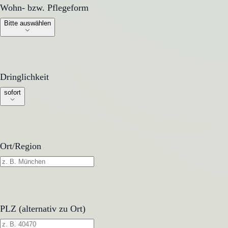
Wohn- bzw. Pflegeform
Wohn- bzw. Pflegeform
Bitte auswählen
Dringlichkeit
Dringlichkeit
sofort
Ort/Region
PLZ (alternativ zu Ort)