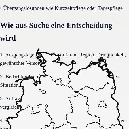
•
Übergangslösungen wie Kurzzeitpflege oder Tagespflege
Wie aus Suche eine Entscheidung
wird
1. Ausgangslage schriftlich sortieren: Region, Dringlichkeit,
gewünschte Versorgungsform.
2. Bedarf konkretisieren: Pflegegrad, Mobilität, kognitive
Situation, Kostenrahmen.
3. Anfrage sauber formulieren, damit Rückmeldungen
vergleichbar bleiben.
4. Gespräche und Besichtigungen mit festen Muss-Kriterien
auswerten.