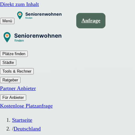
Direkt zum Inhalt
Anfrage
Menü
Plätze finden
Städte
Tools & Rechner
Ratgeber
Partner Anbieter
Für Anbieter
Kostenlose Platzanfrage
Startseite
/
Deutschland