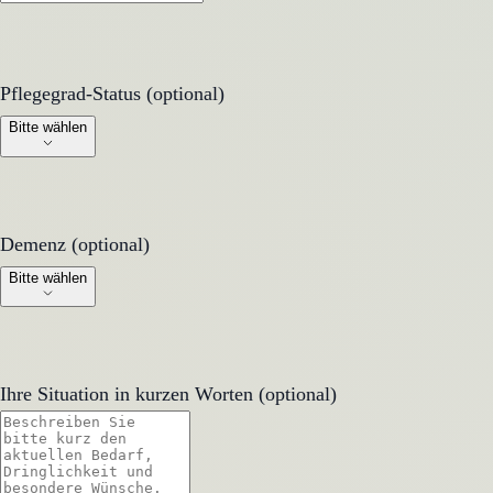
Pflegegrad-Status (optional)
Pflegegrad-Status (optional)
Bitte wählen
Demenz (optional)
Demenz (optional)
Bitte wählen
Ihre Situation in kurzen Worten (optional)