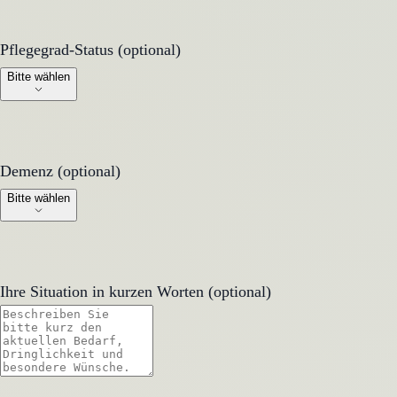
Pflegegrad-Status (optional)
Pflegegrad-Status (optional)
Bitte wählen
Demenz (optional)
Demenz (optional)
Bitte wählen
Ihre Situation in kurzen Worten (optional)