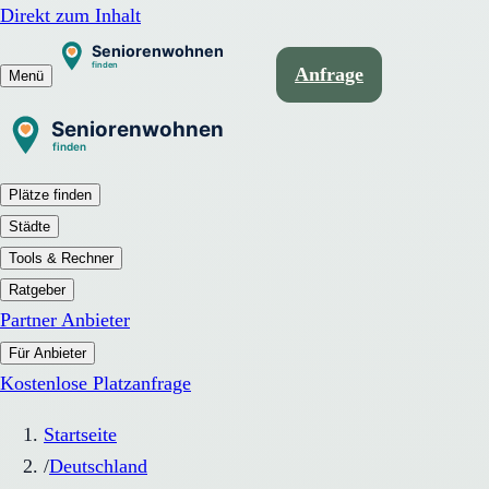
Direkt zum Inhalt
Anfrage
Menü
Plätze finden
Städte
Tools & Rechner
Ratgeber
Partner Anbieter
Für Anbieter
Kostenlose Platzanfrage
Startseite
/
Deutschland