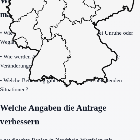
Welche Fragen den Unterschied
machen
•
Wie tragfähig ist das Sicherheitskonzept bei Unruhe oder
Weglauftendenz?
•
Wie werden Angehörige informiert und in wichtige
Veränderungen eingebunden?
•
Welche Betreuung gibt es nachts und in belastenden
Situationen?
Welche Angaben die Anfrage
verbessern
•
gewünschte Region in Nordrhein-Westfalen mit