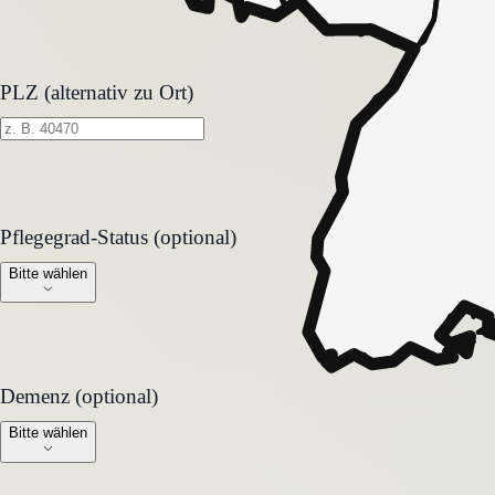
PLZ (alternativ zu Ort)
Pflegegrad-Status (optional)
Pflegegrad-Status (optional)
Bitte wählen
Demenz (optional)
Demenz (optional)
Bitte wählen