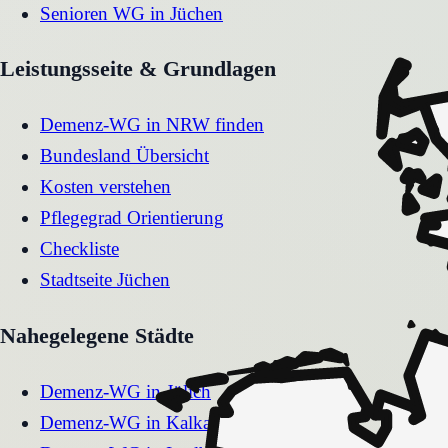
Senioren WG
in
Jüchen
Leistungsseite & Grundlagen
Demenz-WG in NRW finden
Bundesland Übersicht
Kosten verstehen
Pflegegrad Orientierung
Checkliste
Stadtseite
Jüchen
Nahegelegene Städte
Demenz-WG
in
Jülich
Demenz-WG
in
Kalkar