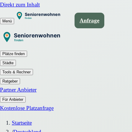
Direkt zum Inhalt
Anfrage
Menü
Plätze finden
Städte
Tools & Rechner
Ratgeber
Partner Anbieter
Für Anbieter
Kostenlose Platzanfrage
Startseite
/
Deutschland