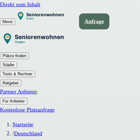
Direkt zum Inhalt
Anfrage
Menü
Plätze finden
Städte
Tools & Rechner
Ratgeber
Partner Anbieter
Für Anbieter
Kostenlose Platzanfrage
Startseite
/
Deutschland