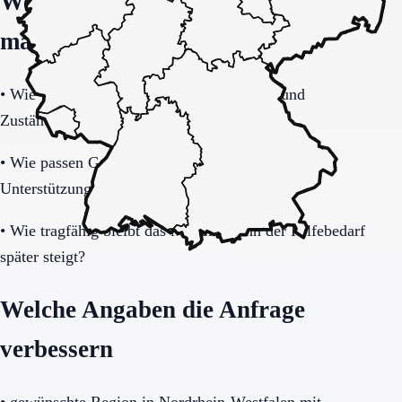
Welche Fragen den Unterschied
machen
•
Wie verbindlich sind Betreuung, Präsenz und
Zuständigkeiten im Alltag geregelt?
•
Wie passen Gemeinschaftsleben, Privatsphäre und
Unterstützungsbedarf zusammen?
•
Wie tragfähig bleibt das Modell, wenn der Hilfebedarf
später steigt?
Welche Angaben die Anfrage
verbessern
•
gewünschte Region in Nordrhein-Westfalen mit