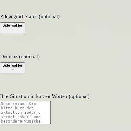
Pflegegrad-Status (optional)
Pflegegrad-Status (optional)
Bitte wählen
Demenz (optional)
Demenz (optional)
Bitte wählen
Ihre Situation in kurzen Worten (optional)