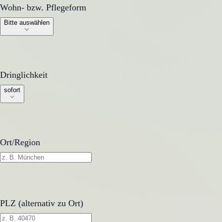
Wohn- bzw. Pflegeform
Wohn- bzw. Pflegeform
Bitte auswählen
Dringlichkeit
Dringlichkeit
sofort
Ort/Region
PLZ (alternativ zu Ort)