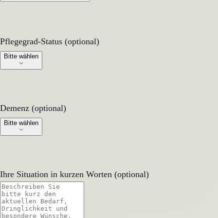
Pflegegrad-Status (optional)
Pflegegrad-Status (optional)
Bitte wählen
Demenz (optional)
Demenz (optional)
Bitte wählen
Ihre Situation in kurzen Worten (optional)