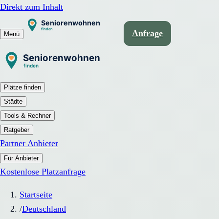
Direkt zum Inhalt
Anfrage
Menü
Plätze finden
Städte
Tools & Rechner
Ratgeber
Partner Anbieter
Für Anbieter
Kostenlose Platzanfrage
Startseite
/
Deutschland