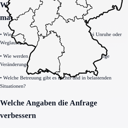
Welche Fragen den Unterschied
machen
•
Wie tragfähig ist das Sicherheitskonzept bei Unruhe oder
Weglauftendenz?
•
Wie werden Angehörige informiert und in wichtige
Veränderungen eingebunden?
•
Welche Betreuung gibt es nachts und in belastenden
Situationen?
Welche Angaben die Anfrage
verbessern