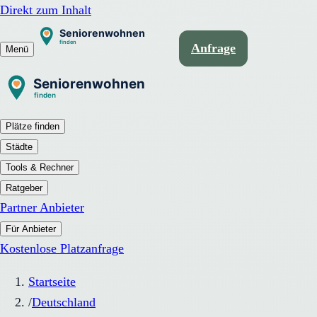
Direkt zum Inhalt
Anfrage
Menü
Plätze finden
Städte
Tools & Rechner
Ratgeber
Partner Anbieter
Für Anbieter
Kostenlose Platzanfrage
Startseite
/
Deutschland