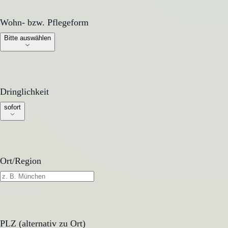
Wohn- bzw. Pflegeform
Wohn- bzw. Pflegeform
Bitte auswählen
Dringlichkeit
Dringlichkeit
sofort
Ort/Region
PLZ (alternativ zu Ort)