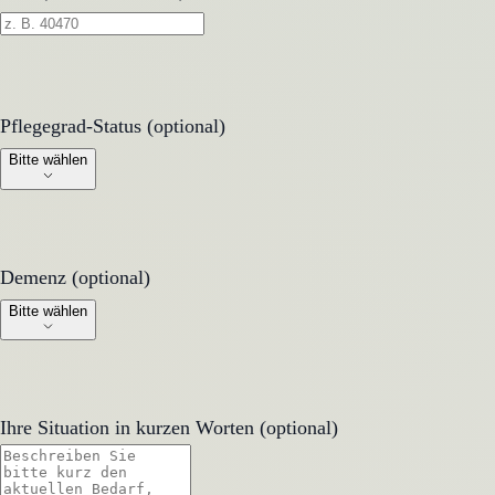
Pflegegrad-Status (optional)
Pflegegrad-Status (optional)
Bitte wählen
Demenz (optional)
Demenz (optional)
Bitte wählen
Ihre Situation in kurzen Worten (optional)