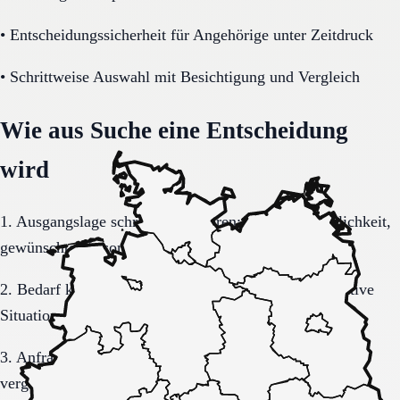
•
Entscheidungssicherheit für Angehörige unter Zeitdruck
•
Schrittweise Auswahl mit Besichtigung und Vergleich
Wie aus Suche eine Entscheidung
wird
1. Ausgangslage schriftlich sortieren: Region, Dringlichkeit,
gewünschte Versorgungsform.
2. Bedarf konkretisieren: Pflegegrad, Mobilität, kognitive
Situation, Kostenrahmen.
3. Anfrage sauber formulieren, damit Rückmeldungen
vergleichbar bleiben.