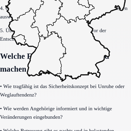
4. Gespräche und Besichtigungen mit festen Muss-Kriterien
auswerten.
5. Übergang, Kommunikation und Kosten vor der
Entscheidung vollständig klären.
Welche Fragen den Unterschied
machen
•
Wie tragfähig ist das Sicherheitskonzept bei Unruhe oder
Weglauftendenz?
•
Wie werden Angehörige informiert und in wichtige
Veränderungen eingebunden?
•
Welche Betreuung gibt es nachts und in belastenden