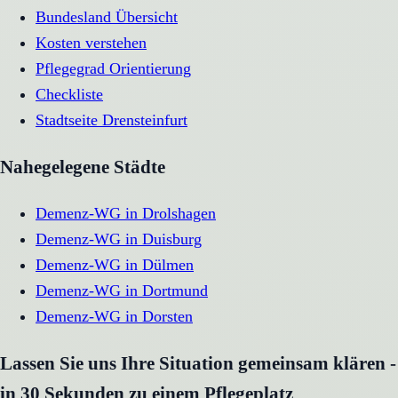
Bundesland Übersicht
Kosten verstehen
Pflegegrad Orientierung
Checkliste
Stadtseite
Drensteinfurt
Nahegelegene Städte
Demenz-WG
in
Drolshagen
Demenz-WG
in
Duisburg
Demenz-WG
in
Dülmen
Demenz-WG
in
Dortmund
Demenz-WG
in
Dorsten
Lassen Sie uns Ihre Situation gemeinsam klären -
in 30 Sekunden zu einem Pflegeplatz