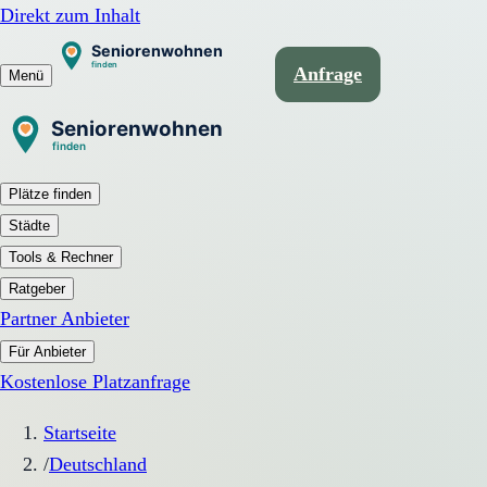
Direkt zum Inhalt
Anfrage
Menü
Plätze finden
Städte
Tools & Rechner
Ratgeber
Partner Anbieter
Für Anbieter
Kostenlose Platzanfrage
Startseite
/
Deutschland