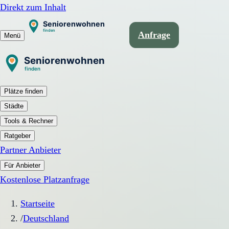
Direkt zum Inhalt
Anfrage
Menü
Plätze finden
Städte
Tools & Rechner
Ratgeber
Partner Anbieter
Für Anbieter
Kostenlose Platzanfrage
Startseite
/
Deutschland