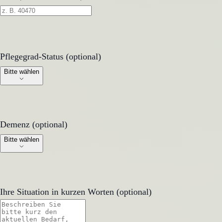
Pflegegrad-Status (optional)
Pflegegrad-Status (optional)
Bitte wählen
Demenz (optional)
Demenz (optional)
Bitte wählen
Ihre Situation in kurzen Worten (optional)