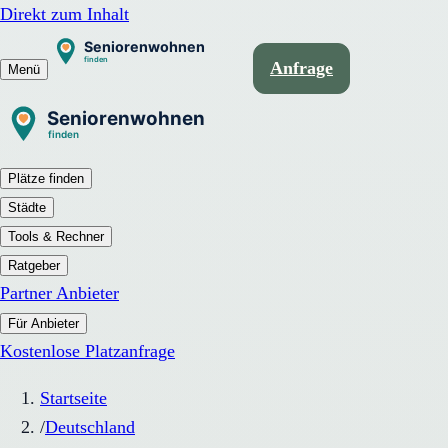
Direkt zum Inhalt
Anfrage
Menü
Plätze finden
Städte
Tools & Rechner
Ratgeber
Partner Anbieter
Für Anbieter
Kostenlose Platzanfrage
Startseite
/
Deutschland