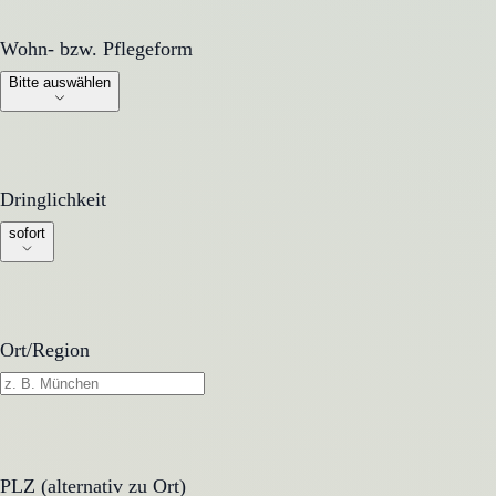
Wohn- bzw. Pflegeform
Wohn- bzw. Pflegeform
Bitte auswählen
Dringlichkeit
Dringlichkeit
sofort
Ort/Region
PLZ (alternativ zu Ort)