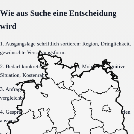
Wie aus Suche eine Entscheidung
wird
1. Ausgangslage schriftlich sortieren: Region, Dringlichkeit,
gewünschte Versorgungsform.
2. Bedarf konkretisieren: Pflegegrad, Mobilität, kognitive
Situation, Kostenrahmen.
3. Anfrage sauber formulieren, damit Rückmeldungen
vergleichbar bleiben.
4. Gespräche und Besichtigungen mit festen Muss-Kriterien
auswerten.