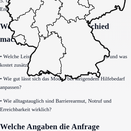
5. Übergang, Kommunikation und Kosten vor der
Entscheidung vollständig klären.
Welche Fragen den Unterschied
machen
•
Welche Leistungen sind im Grundpaket enthalten und was
kostet zusätzlich?
•
Wie gut lässt sich das Modell bei steigendem Hilfebedarf
anpassen?
•
Wie alltagstauglich sind Barrierearmut, Notruf und
Erreichbarkeit wirklich?
Welche Angaben die Anfrage