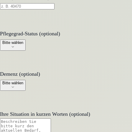
Pflegegrad-Status (optional)
Pflegegrad-Status (optional)
Bitte wählen
Demenz (optional)
Demenz (optional)
Bitte wählen
Ihre Situation in kurzen Worten (optional)