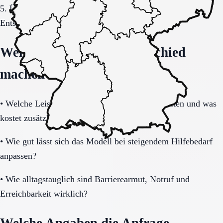
5. Übergang, Kommunikation und Kosten vor der
Entscheidung vollständig klären.
Welche Fragen den Unterschied
machen
•
Welche Leistungen sind im Grundpaket enthalten und was
kostet zusätzlich?
•
Wie gut lässt sich das Modell bei steigendem Hilfebedarf
anpassen?
•
Wie alltagstauglich sind Barrierearmut, Notruf und
Erreichbarkeit wirklich?