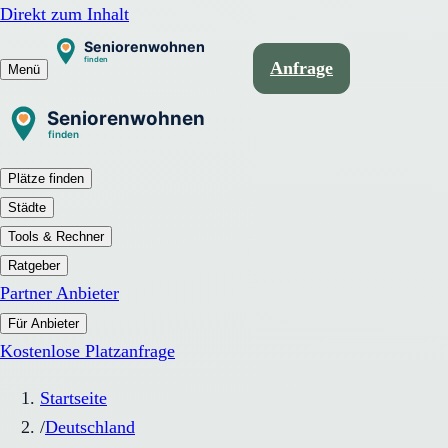
Direkt zum Inhalt
Anfrage
Menü
Plätze finden
Städte
Tools & Rechner
Ratgeber
Partner Anbieter
Für Anbieter
Kostenlose Platzanfrage
Startseite
/
Deutschland