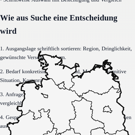
Wie aus Suche eine Entscheidung
wird
1. Ausgangslage schriftlich sortieren: Region, Dringlichkeit,
gewünschte Versorgungsform.
2. Bedarf konkretisieren: Pflegegrad, Mobilität, kognitive
Situation, Kostenrahmen.
3. Anfrage sauber formulieren, damit Rückmeldungen
vergleichbar bleiben.
4. Gespräche und Besichtigungen mit festen Muss-Kriterien
auswerten.