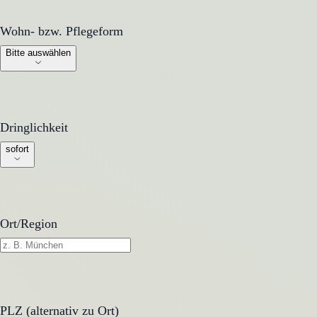
Wohn- bzw. Pflegeform
Wohn- bzw. Pflegeform
Bitte auswählen
Dringlichkeit
Dringlichkeit
sofort
Ort/Region
PLZ (alternativ zu Ort)