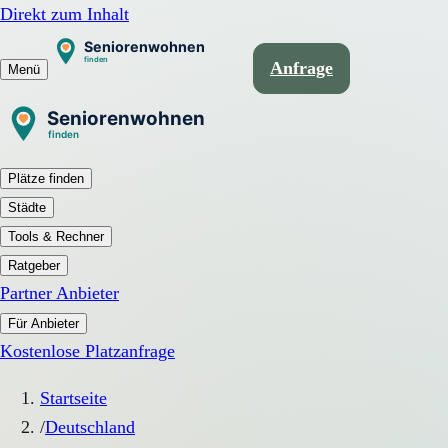
Direkt zum Inhalt
Anfrage
Menü
Plätze finden
Städte
Tools & Rechner
Ratgeber
Partner Anbieter
Für Anbieter
Kostenlose Platzanfrage
Startseite
/
Deutschland