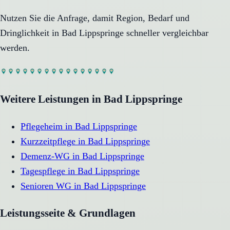
Nutzen Sie die Anfrage, damit Region, Bedarf und
Dringlichkeit in
Bad Lippspringe
schneller vergleichbar
werden.
Weitere Leistungen in
Bad Lippspringe
Pflegeheim
in
Bad Lippspringe
Kurzzeitpflege
in
Bad Lippspringe
Demenz-WG
in
Bad Lippspringe
Tagespflege
in
Bad Lippspringe
Senioren WG
in
Bad Lippspringe
Leistungsseite & Grundlagen