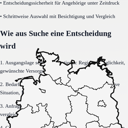
•
Entscheidungssicherheit für Angehörige unter Zeitdruck
•
Schrittweise Auswahl mit Besichtigung und Vergleich
Wie aus Suche eine Entscheidung
wird
1. Ausgangslage schriftlich sortieren: Region, Dringlichkeit,
gewünschte Versorgungsform.
2. Bedarf konkretisieren: Pflegegrad, Mobilität, kognitive
Situation, Kostenrahmen.
3. Anfrage sauber formulieren, damit Rückmeldungen
vergleichbar bleiben.
4. Gespräche und Besichtigungen mit festen Muss-Kriterien