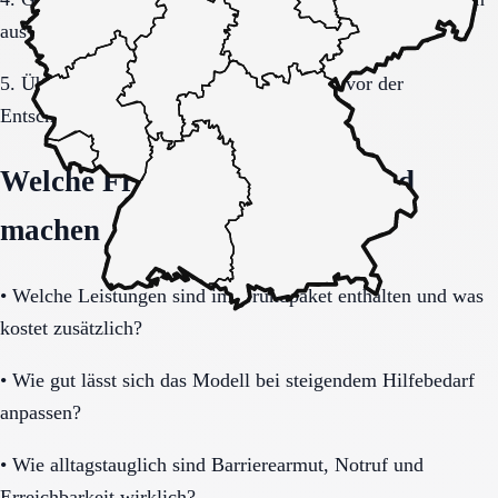
auswerten.
5. Übergang, Kommunikation und Kosten vor der
Entscheidung vollständig klären.
Welche Fragen den Unterschied
machen
•
Welche Leistungen sind im Grundpaket enthalten und was
kostet zusätzlich?
•
Wie gut lässt sich das Modell bei steigendem Hilfebedarf
anpassen?
•
Wie alltagstauglich sind Barrierearmut, Notruf und
Erreichbarkeit wirklich?