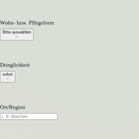
Wohn- bzw. Pflegeform
Wohn- bzw. Pflegeform
Bitte auswählen
Dringlichkeit
Dringlichkeit
sofort
Ort/Region