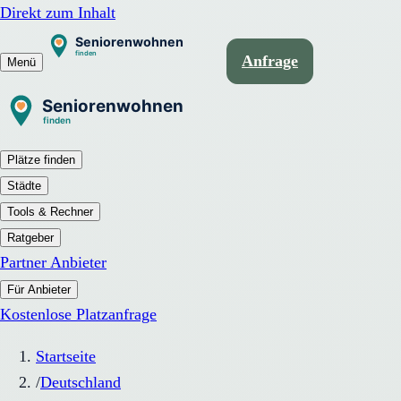
Direkt zum Inhalt
Anfrage
Menü
Plätze finden
Städte
Tools & Rechner
Ratgeber
Partner Anbieter
Für Anbieter
Kostenlose Platzanfrage
Startseite
/
Deutschland