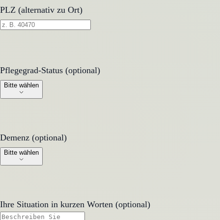
PLZ (alternativ zu Ort)
Pflegegrad-Status (optional)
Pflegegrad-Status (optional)
Bitte wählen
Demenz (optional)
Demenz (optional)
Bitte wählen
Ihre Situation in kurzen Worten (optional)