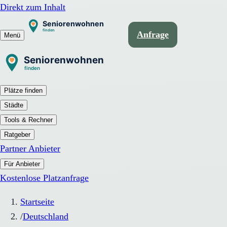
Direkt zum Inhalt
Anfrage
Menü
Plätze finden
Städte
Tools & Rechner
Ratgeber
Partner Anbieter
Für Anbieter
Kostenlose Platzanfrage
Startseite
/
Deutschland