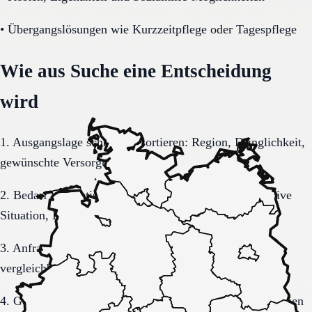
•
Übergangslösungen wie Kurzzeitpflege oder Tagespflege
Wie aus Suche eine Entscheidung
wird
1. Ausgangslage schriftlich sortieren: Region, Dringlichkeit,
gewünschte Versorgungsform.
2. Bedarf konkretisieren: Pflegegrad, Mobilität, kognitive
Situation, Kostenrahmen.
3. Anfrage sauber formulieren, damit Rückmeldungen
vergleichbar bleiben.
4. Gespräche und Besichtigungen mit festen Muss-Kriterien