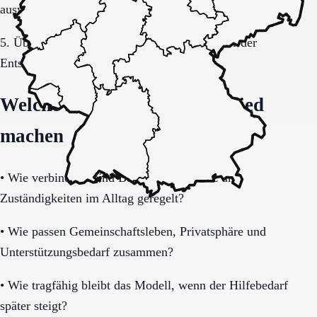
auswerten.
5. Übergang, Kommunikation und Kosten vor der
Entscheidung vollständig klären.
Welche Fragen den Unterschied
machen
•
Wie verbindlich sind Betreuung, Präsenz und
Zuständigkeiten im Alltag geregelt?
•
Wie passen Gemeinschaftsleben, Privatsphäre und
Unterstützungsbedarf zusammen?
•
Wie tragfähig bleibt das Modell, wenn der Hilfebedarf
später steigt?