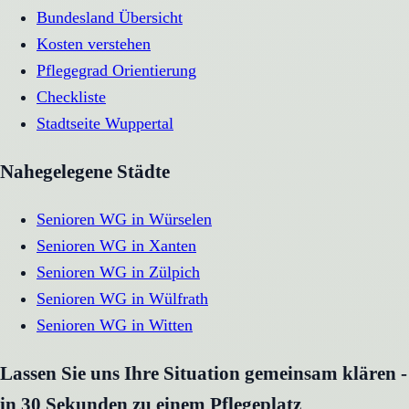
Bundesland Übersicht
Kosten verstehen
Pflegegrad Orientierung
Checkliste
Stadtseite
Wuppertal
Nahegelegene Städte
Senioren WG
in
Würselen
Senioren WG
in
Xanten
Senioren WG
in
Zülpich
Senioren WG
in
Wülfrath
Senioren WG
in
Witten
Lassen Sie uns Ihre Situation gemeinsam klären -
in 30 Sekunden zu einem Pflegeplatz