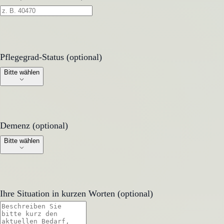
Pflegegrad-Status (optional)
Pflegegrad-Status (optional)
Bitte wählen
Demenz (optional)
Demenz (optional)
Bitte wählen
Ihre Situation in kurzen Worten (optional)