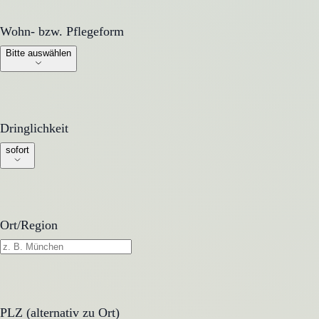
Wohn- bzw. Pflegeform
Wohn- bzw. Pflegeform
Bitte auswählen
Dringlichkeit
Dringlichkeit
sofort
Ort/Region
PLZ (alternativ zu Ort)