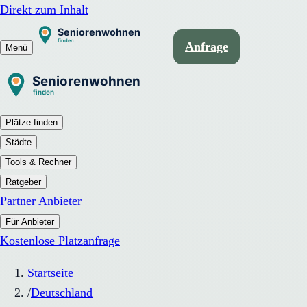
Direkt zum Inhalt
Anfrage
Menü
Plätze finden
Städte
Tools & Rechner
Ratgeber
Partner Anbieter
Für Anbieter
Kostenlose Platzanfrage
Startseite
/
Deutschland