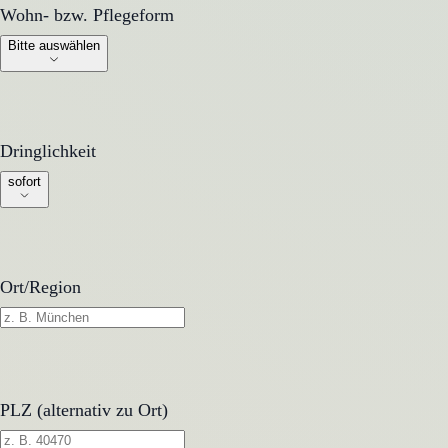
Wohn- bzw. Pflegeform
Wohn- bzw. Pflegeform
Bitte auswählen
Dringlichkeit
Dringlichkeit
sofort
Ort/Region
PLZ (alternativ zu Ort)