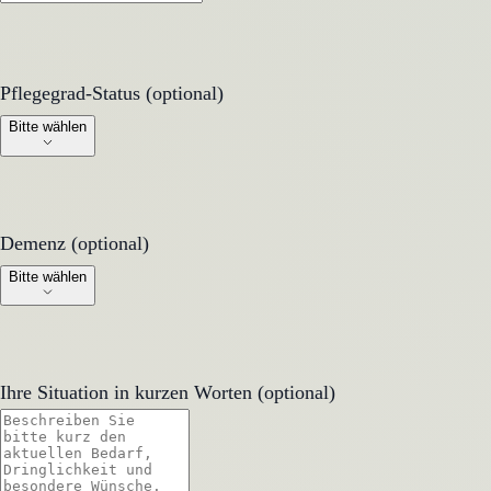
Pflegegrad-Status (optional)
Pflegegrad-Status (optional)
Bitte wählen
Demenz (optional)
Demenz (optional)
Bitte wählen
Ihre Situation in kurzen Worten (optional)