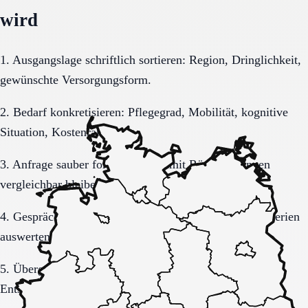
wird
1. Ausgangslage schriftlich sortieren: Region, Dringlichkeit,
gewünschte Versorgungsform.
2. Bedarf konkretisieren: Pflegegrad, Mobilität, kognitive
Situation, Kostenrahmen.
3. Anfrage sauber formulieren, damit Rückmeldungen
vergleichbar bleiben.
4. Gespräche und Besichtigungen mit festen Muss-Kriterien
auswerten.
5. Übergang, Kommunikation und Kosten vor der
Entscheidung vollständig klären.