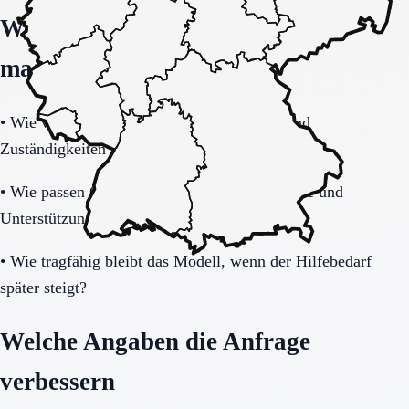
Welche Fragen den Unterschied
machen
•
Wie verbindlich sind Betreuung, Präsenz und
Zuständigkeiten im Alltag geregelt?
•
Wie passen Gemeinschaftsleben, Privatsphäre und
Unterstützungsbedarf zusammen?
•
Wie tragfähig bleibt das Modell, wenn der Hilfebedarf
später steigt?
Welche Angaben die Anfrage
verbessern