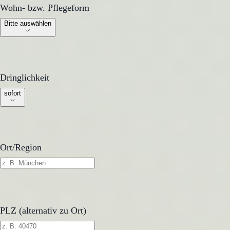
Wohn- bzw. Pflegeform
Wohn- bzw. Pflegeform
Bitte auswählen
Dringlichkeit
Dringlichkeit
sofort
Ort/Region
PLZ (alternativ zu Ort)