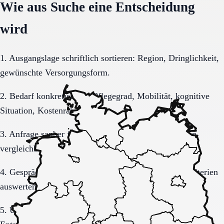
Wie aus Suche eine Entscheidung
wird
1. Ausgangslage schriftlich sortieren: Region, Dringlichkeit,
gewünschte Versorgungsform.
2. Bedarf konkretisieren: Pflegegrad, Mobilität, kognitive
Situation, Kostenrahmen.
3. Anfrage sauber formulieren, damit Rückmeldungen
vergleichbar bleiben.
4. Gespräche und Besichtigungen mit festen Muss-Kriterien
auswerten.
5. Übergang, Kommunikation und Kosten vor der