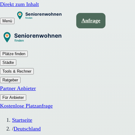
Direkt zum Inhalt
Anfrage
Menü
Plätze finden
Städte
Tools & Rechner
Ratgeber
Partner Anbieter
Für Anbieter
Kostenlose Platzanfrage
Startseite
/
Deutschland