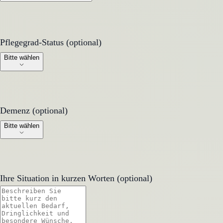
Pflegegrad-Status (optional)
Pflegegrad-Status (optional)
Bitte wählen
Demenz (optional)
Demenz (optional)
Bitte wählen
Ihre Situation in kurzen Worten (optional)