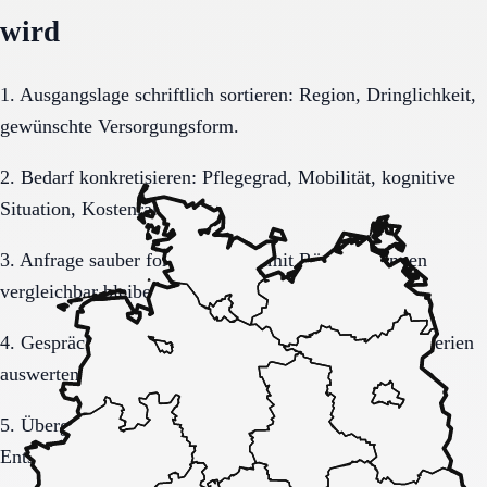
wird
1. Ausgangslage schriftlich sortieren: Region, Dringlichkeit,
gewünschte Versorgungsform.
2. Bedarf konkretisieren: Pflegegrad, Mobilität, kognitive
Situation, Kostenrahmen.
3. Anfrage sauber formulieren, damit Rückmeldungen
vergleichbar bleiben.
4. Gespräche und Besichtigungen mit festen Muss-Kriterien
auswerten.
5. Übergang, Kommunikation und Kosten vor der
Entscheidung vollständig klären.