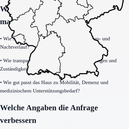
Welche Fragen den Unterschied
machen
•
Wie stabil ist die Pflegeorganisation im Tages- und
Nachtverlauf?
•
Wie transparent werden Zusatzkosten, Leistungen und
Zuständigkeiten erklärt?
•
Wie gut passt das Haus zu Mobilität, Demenz und
medizinischem Unterstützungsbedarf?
Welche Angaben die Anfrage
verbessern