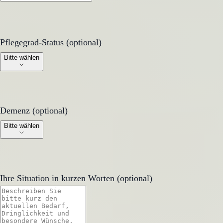
Pflegegrad-Status (optional)
Pflegegrad-Status (optional)
Bitte wählen
Demenz (optional)
Demenz (optional)
Bitte wählen
Ihre Situation in kurzen Worten (optional)