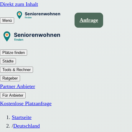
Direkt zum Inhalt
Anfrage
Menü
Plätze finden
Städte
Tools & Rechner
Ratgeber
Partner Anbieter
Für Anbieter
Kostenlose Platzanfrage
Startseite
/
Deutschland