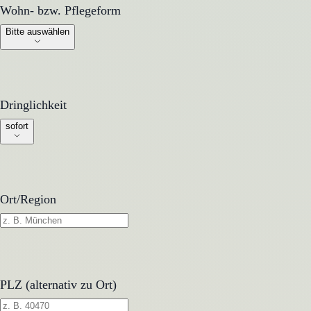
Wohn- bzw. Pflegeform
Wohn- bzw. Pflegeform
Bitte auswählen
Dringlichkeit
Dringlichkeit
sofort
Ort/Region
PLZ (alternativ zu Ort)