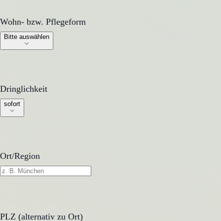
Wohn- bzw. Pflegeform
Wohn- bzw. Pflegeform
Bitte auswählen
Dringlichkeit
Dringlichkeit
sofort
Ort/Region
PLZ (alternativ zu Ort)