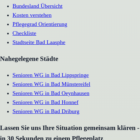
Bundesland Übersicht
Kosten verstehen
Pflegegrad Orientierung
Checkliste
Stadtseite
Bad Laasphe
Nahegelegene Städte
Senioren WG
in
Bad Lippspringe
Senioren WG
in
Bad Münstereifel
Senioren WG
in
Bad Oeynhausen
Senioren WG
in
Bad Honnef
Senioren WG
in
Bad Driburg
Lassen Sie uns Ihre Situation gemeinsam klären -
in 30 Sekunden zu einem Pflegeplatz