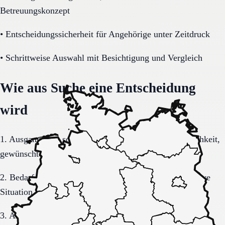
Betreuungskonzept
•
Entscheidungssicherheit für Angehörige unter Zeitdruck
•
Schrittweise Auswahl mit Besichtigung und Vergleich
Wie aus Suche eine Entscheidung
wird
1. Ausgangslage schriftlich sortieren: Region, Dringlichkeit,
gewünschte Versorgungsform.
2. Bedarf konkretisieren: Pflegegrad, Mobilität, kognitive
Situation, Kostenrahmen.
3. Anfrage sauber formulieren, damit Rückmeldungen