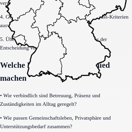
vergleichbar bleiben.
4. Gespräche und Besichtigungen mit festen Muss-Kriterien
auswerten.
5. Übergang, Kommunikation und Kosten vor der
Entscheidung vollständig klären.
Welche Fragen den Unterschied
machen
•
Wie verbindlich sind Betreuung, Präsenz und
Zuständigkeiten im Alltag geregelt?
•
Wie passen Gemeinschaftsleben, Privatsphäre und
Unterstützungsbedarf zusammen?