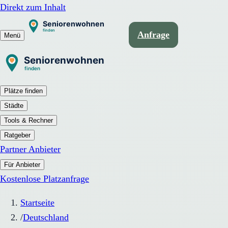
Direkt zum Inhalt
Anfrage
Menü
Plätze finden
Städte
Tools & Rechner
Ratgeber
Partner Anbieter
Für Anbieter
Kostenlose Platzanfrage
Startseite
/
Deutschland