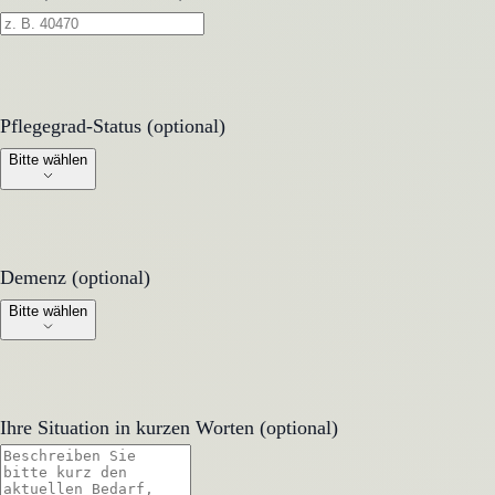
Pflegegrad-Status (optional)
Pflegegrad-Status (optional)
Bitte wählen
Demenz (optional)
Demenz (optional)
Bitte wählen
Ihre Situation in kurzen Worten (optional)