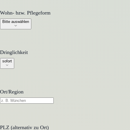
Wohn- bzw. Pflegeform
Wohn- bzw. Pflegeform
Bitte auswählen
Dringlichkeit
Dringlichkeit
sofort
Ort/Region
PLZ (alternativ zu Ort)