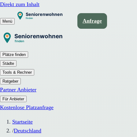
Direkt zum Inhalt
Anfrage
Menü
Plätze finden
Städte
Tools & Rechner
Ratgeber
Partner Anbieter
Für Anbieter
Kostenlose Platzanfrage
Startseite
/
Deutschland