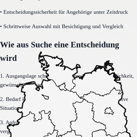
•
Entscheidungssicherheit für Angehörige unter Zeitdruck
•
Schrittweise Auswahl mit Besichtigung und Vergleich
Wie aus Suche eine Entscheidung
wird
1. Ausgangslage schriftlich sortieren: Region, Dringlichkeit,
gewünschte Versorgungsform.
2. Bedarf konkretisieren: Pflegegrad, Mobilität, kognitive
Situation, Kostenrahmen.
3. Anfrage sauber formulieren, damit Rückmeldungen
vergleichbar bleiben.