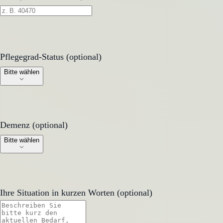
Pflegegrad-Status (optional)
Pflegegrad-Status (optional)
Bitte wählen
Demenz (optional)
Demenz (optional)
Bitte wählen
Ihre Situation in kurzen Worten (optional)