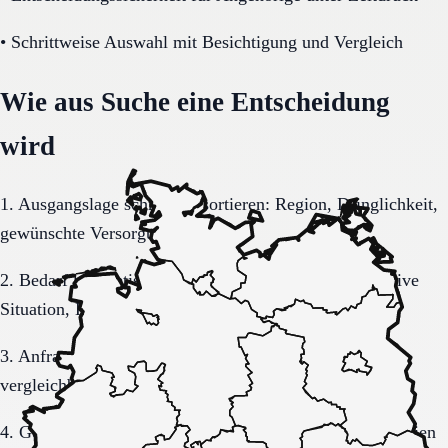
•
Schrittweise Auswahl mit Besichtigung und Vergleich
Wie aus Suche eine Entscheidung
wird
1. Ausgangslage schriftlich sortieren: Region, Dringlichkeit,
gewünschte Versorgungsform.
2. Bedarf konkretisieren: Pflegegrad, Mobilität, kognitive
Situation, Kostenrahmen.
3. Anfrage sauber formulieren, damit Rückmeldungen
vergleichbar bleiben.
4. Gespräche und Besichtigungen mit festen Muss-Kriterien