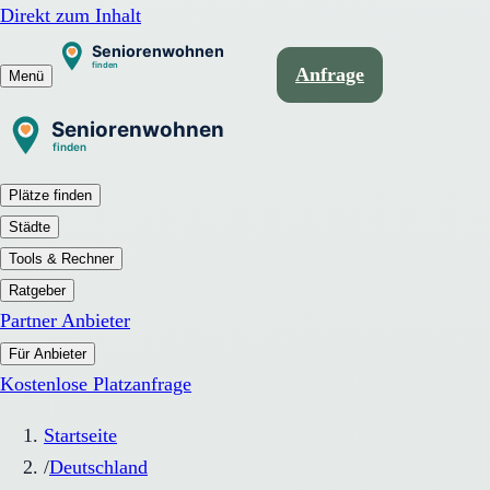
Direkt zum Inhalt
Anfrage
Menü
Plätze finden
Städte
Tools & Rechner
Ratgeber
Partner Anbieter
Für Anbieter
Kostenlose Platzanfrage
Startseite
/
Deutschland