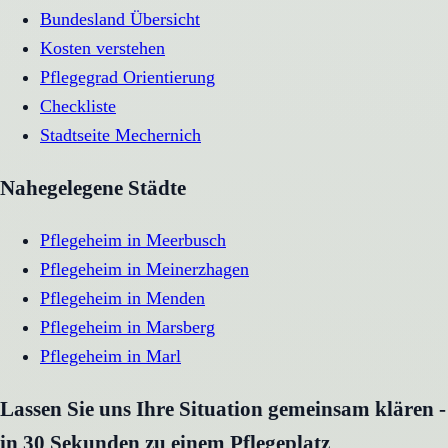
Bundesland Übersicht
Kosten verstehen
Pflegegrad Orientierung
Checkliste
Stadtseite
Mechernich
Nahegelegene Städte
Pflegeheim
in
Meerbusch
Pflegeheim
in
Meinerzhagen
Pflegeheim
in
Menden
Pflegeheim
in
Marsberg
Pflegeheim
in
Marl
Lassen Sie uns Ihre Situation gemeinsam klären -
in 30 Sekunden zu einem Pflegeplatz