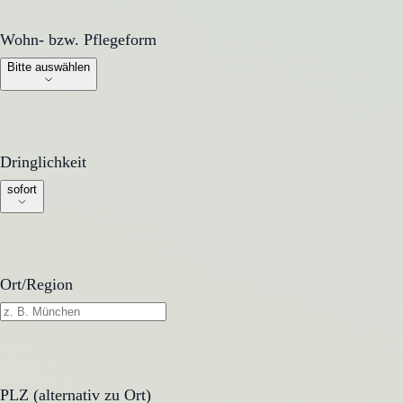
Wohn- bzw. Pflegeform
Wohn- bzw. Pflegeform
Bitte auswählen
Dringlichkeit
Dringlichkeit
sofort
Ort/Region
PLZ (alternativ zu Ort)