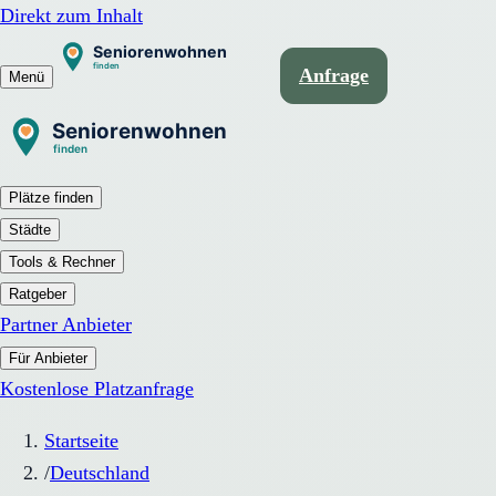
Direkt zum Inhalt
Anfrage
Menü
Plätze finden
Städte
Tools & Rechner
Ratgeber
Partner Anbieter
Für Anbieter
Kostenlose Platzanfrage
Startseite
/
Deutschland