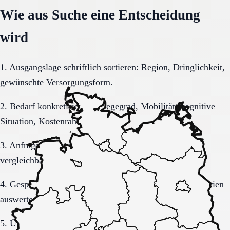
Wie aus Suche eine Entscheidung
wird
1. Ausgangslage schriftlich sortieren: Region, Dringlichkeit,
gewünschte Versorgungsform.
2. Bedarf konkretisieren: Pflegegrad, Mobilität, kognitive
Situation, Kostenrahmen.
3. Anfrage sauber formulieren, damit Rückmeldungen
vergleichbar bleiben.
4. Gespräche und Besichtigungen mit festen Muss-Kriterien
auswerten.
5. Übergang, Kommunikation und Kosten vor der