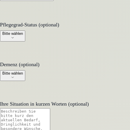
Pflegegrad-Status (optional)
Pflegegrad-Status (optional)
Bitte wählen
Demenz (optional)
Demenz (optional)
Bitte wählen
Ihre Situation in kurzen Worten (optional)