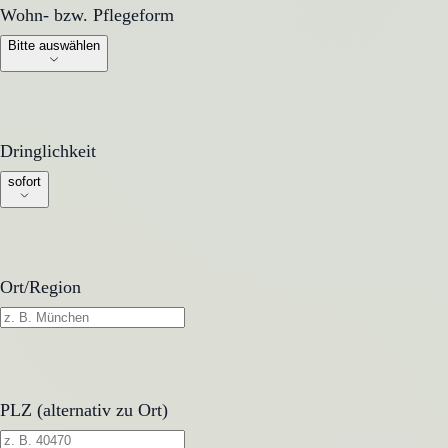
Wohn- bzw. Pflegeform
Wohn- bzw. Pflegeform
Bitte auswählen
Dringlichkeit
Dringlichkeit
sofort
Ort/Region
PLZ (alternativ zu Ort)