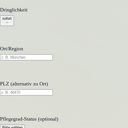
Dringlichkeit
Dringlichkeit
sofort
Ort/Region
PLZ (alternativ zu Ort)
Pflegegrad-Status (optional)
Pflegegrad-Status (optional)
Bitte wählen