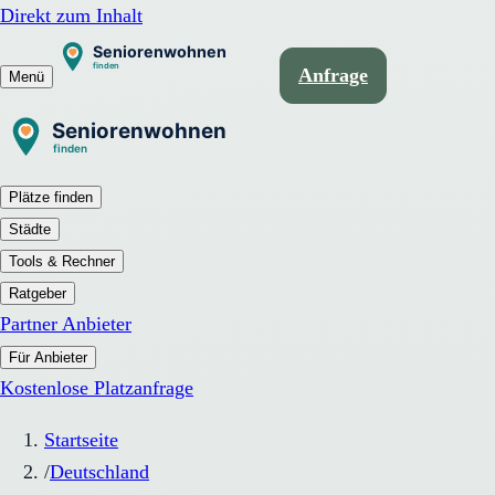
Direkt zum Inhalt
Anfrage
Menü
Plätze finden
Städte
Tools & Rechner
Ratgeber
Partner Anbieter
Für Anbieter
Kostenlose Platzanfrage
Startseite
/
Deutschland