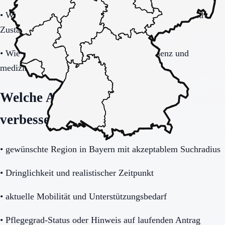
•
Wie transparent werden Zusatzkosten, Leistungen und
Zuständigkeiten erklärt?
•
Wie gut passt das Haus zu Mobilität, Demenz und
medizinischem Unterstützungsbedarf?
Welche Angaben die Anfrage
verbessern
•
gewünschte Region in Bayern mit akzeptablem Suchradius
•
Dringlichkeit und realistischer Zeitpunkt
•
aktuelle Mobilität und Unterstützungsbedarf
•
Pflegegrad-Status oder Hinweis auf laufenden Antrag