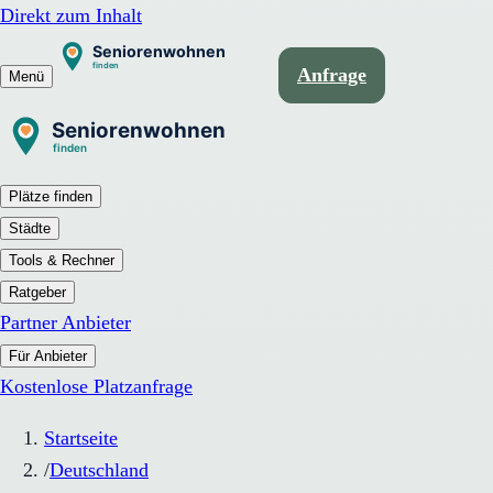
Direkt zum Inhalt
Anfrage
Menü
Plätze finden
Städte
Tools & Rechner
Ratgeber
Partner Anbieter
Für Anbieter
Kostenlose Platzanfrage
Startseite
/
Deutschland