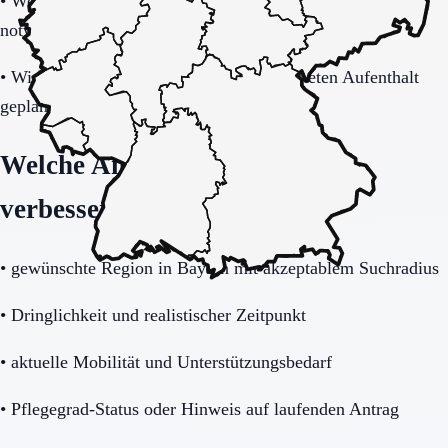
•
Welche Unterlagen und Informationen sind sofort
notwendig?
•
Wie wird der Übergang nach dem befristeten Aufenthalt
geplant?
Welche Angaben die Anfrage
verbessern
•
gewünschte Region in Bayern mit akzeptablem Suchradius
•
Dringlichkeit und realistischer Zeitpunkt
•
aktuelle Mobilität und Unterstützungsbedarf
•
Pflegegrad-Status oder Hinweis auf laufenden Antrag