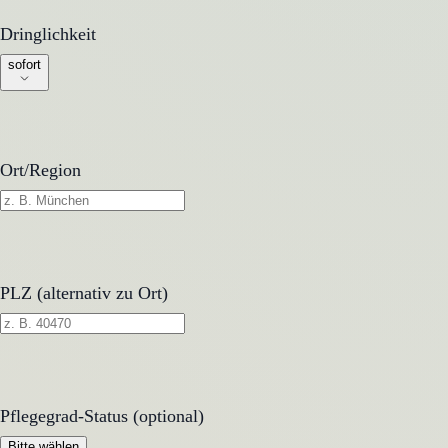
Dringlichkeit
Dringlichkeit
sofort
Ort/Region
PLZ (alternativ zu Ort)
Pflegegrad-Status (optional)
Pflegegrad-Status (optional)
Bitte wählen