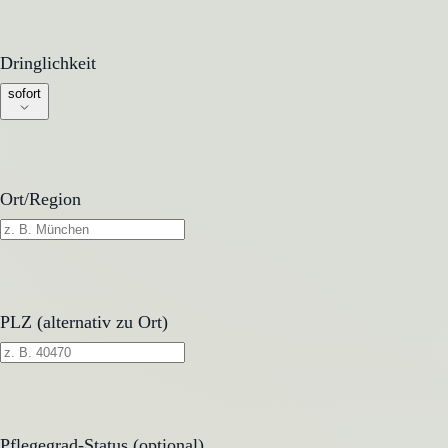
Dringlichkeit
Dringlichkeit
sofort
Ort/Region
PLZ (alternativ zu Ort)
Pflegegrad-Status (optional)
Pflegegrad-Status (optional)