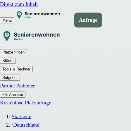
Direkt zum Inhalt
Anfrage
Menü
Plätze finden
Städte
Tools & Rechner
Ratgeber
Partner Anbieter
Für Anbieter
Kostenlose Platzanfrage
Startseite
/
Deutschland