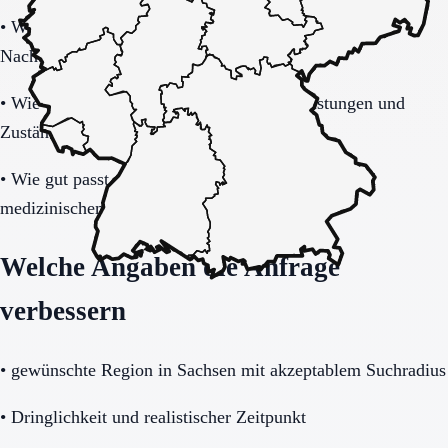
•
Wie stabil ist die Pflegeorganisation im Tages- und
Nachtverlauf?
•
Wie transparent werden Zusatzkosten, Leistungen und
Zuständigkeiten erklärt?
•
Wie gut passt das Haus zu Mobilität, Demenz und
medizinischem Unterstützungsbedarf?
Welche Angaben die Anfrage
verbessern
•
gewünschte Region in Sachsen mit akzeptablem Suchradius
•
Dringlichkeit und realistischer Zeitpunkt